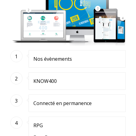
3
2
4
1
Nos évènements
2
KNOW400
3
Connecté en permanence
4
RPG