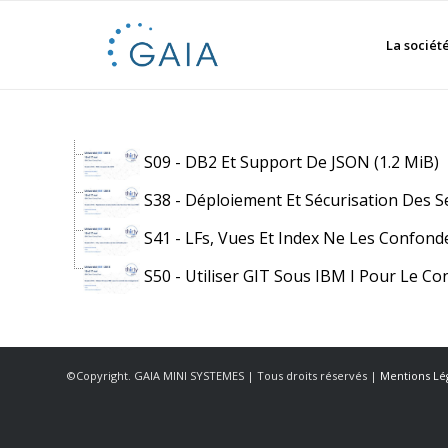
La sociét
S09 - DB2 Et Support De JSON
(1.2 MiB)
S38 - Déploiement Et Sécurisation Des S
S41 - LFs, Vues Et Index Ne Les Confond
S50 - Utiliser GIT Sous IBM I Pour Le 
©Copyright. GAIA MINI SYSTEMES | Tous droits réservés |
Mentions Lé