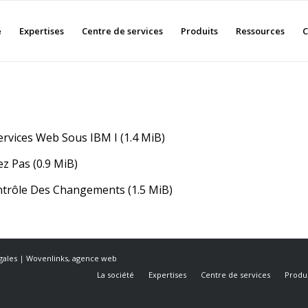
é
Expertises
Centre de services
Produits
Ressources
C
ervices Web Sous IBM I
(1.4 MiB)
ez Pas
(0.9 MiB)
Contrôle Des Changements
(1.5 MiB)
gales
|
Wovenlinks, agence web
La société
Expertises
Centre de services
Produi