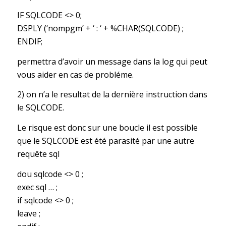
IF SQLCODE <> 0;
DSPLY (‘nompgm’ + ‘ : ‘ + %CHAR(SQLCODE) ;
ENDIF;
permettra d’avoir un message dans la log qui peut
vous aider en cas de probléme.
2) on n’a le resultat de la dernière instruction dans
le SQLCODE.
Le risque est donc sur une boucle il est possible
que le SQLCODE est été parasité par une autre
requête sql
dou sqlcode <> 0 ;
exec sql … ;
if sqlcode <> 0 ;
leave ;