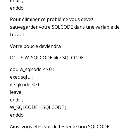
endif ;
enddo
Pour éliminer ce probléme vous devez
sauvegarder votre SQLCODE dans une variable de
travail
Votre boucle deviendra
DCL-S W_SQLCODE like SQLCODE;
dou w_sqlcode <> 0 ;
exec sql … ;
if sqlcode <> 0 ;
leave ;
endif ;
W_SQLCODE = SQLCODE ;
enddo
Ainsi vous êtes sur de tester le bon SQLCODE