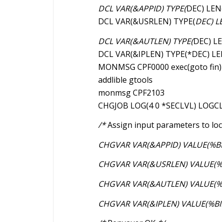
DCL VAR(&APPID) TYPE(
DEC) LEN(
DCL VAR(&USRLEN) TYPE(
DEC) L
DCL VAR(&AUTLEN) TYPE(
DEC) LE
DCL VAR(&IPLEN) TYPE(*DEC) LE
MONMSG CPF0000 exec(goto fin)
addlible gtools
monmsg CPF2103
CHGJOB LOG(4 0 *SECLVL) LOGC
/*
Assign input parameters to loc
CHGVAR VAR(&APPID) VALUE(%BI
CHGVAR VAR(&USRLEN) VALUE(%
CHGVAR VAR(&AUTLEN) VALUE(%
CHGVAR VAR(&IPLEN) VALUE(%BI