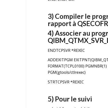
3) Compiler le prog
rapport à QSECOF
4) Associer au prog
QIBM_QTMX_SVR
ENDTCPSVR *REXEC
ADDEXITPGM EXITPNT(QIBM_Q
FORMAT(TCPL0100) PGMNBR(1) 
PGM(gtools/ctlrexec)
STRTCPSVR *REXEC
5) Pour le suivi