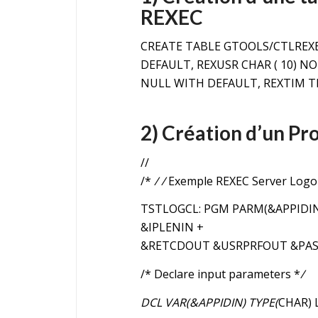
REXEC
CREATE TABLE GTOOLS/CTLREXEC
DEFAULT, REXUSR CHAR ( 10) 
NULL WITH DEFAULT, REXTIM T
2) Création d’un P
//
/*
/ /
Exemple REXEC Server Logo
TSTLOGCL: PGM PARM(&APPIDI
&IPLENIN +
&RETCDOUT &USRPRFOUT &PA
/* Declare input parameters *
/
DCL VAR(&APPIDIN) TYPE(
CHAR) 