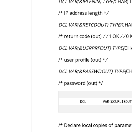
DCL VAR(&IPLENIN) TYPE(
CHAR) L
/* IP address length *
/
DCL VAR(&RETCDOUT) TYPE(
CHAR
/* return code (out)
/ /
1 OK
/ /
0 
DCL VAR(&USRPRFOUT) TYPE(
CHA
/* user profile (out) *
/
DCL VAR(&PASSWDOUT) TYPE(
CH
/* password (out) */
       DCL        VAR(&CURL
/* Declare local copies of parame