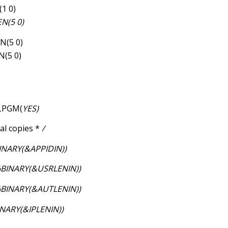
1 0)
EN(5 0)
N(5 0)
N(5 0)
LPGM(
YES)
al copies *
/
NARY(&APPIDIN))
BINARY(&USRLENIN))
BINARY(&AUTLENIN))
NARY(&IPLENIN))