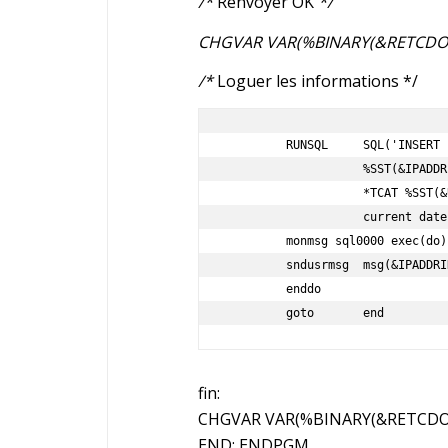
/*
Renvoyer OK
*/
CHGVAR VAR(%BINARY(&RETCDOU
/*
Loguer les informations */
         RUNSQL     SQL('INSERT INTO CTLREXEC VALUES(''' *TCAT +  

                    %SST(&IPADDRIN 1 &iplen) *TCAT ''', ''' +   

                    *TCAT %SST(&USRIN 1 &USRLEN) *TCAT ''', +   

                    current date, current time)') COMMIT(*NONE) 

         monmsg sql0000 exec(do)

         sndusrmsg  msg(&IPADDRIN *bcat %sst(&USRIN 1 10)) msgtype(*info)

         enddo

         goto       end
fin:
CHGVAR VAR(%BINARY(&RETCDOU
END: ENDPGM