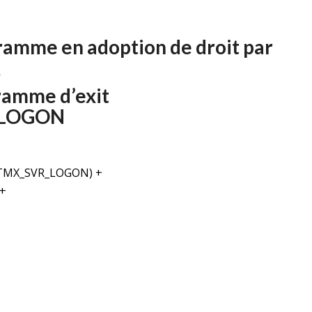
ramme en adoption de droit par
R
ramme d’exit
_LOGON
TMX_SVR_LOGON) +
+