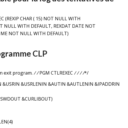
 (REXIP CHAR ( 15) NOT NULL WITH
NOT NULL WITH DEFAULT, REXDAT DATE NOT
IME NOT NULL WITH DEFAULT)
rogramme CLP
n exit program.
/ /
PGM CTLREXEC
/ /
/ /
*/
N &USRIN &USRLENIN &AUTIN &AUTLENIN &IPADDRIN
SSWDOUT &CURLIBOUT)
LEN(4)