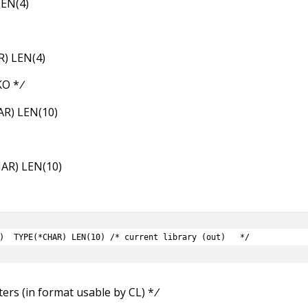
EN(4)
) LEN(4)
KO *
/
R) LEN(10)
AR) LEN(10)
IBOUT)  TYPE(*CHAR) LEN(10) /* current library (out)   */
ters (in format usable by CL) *
/