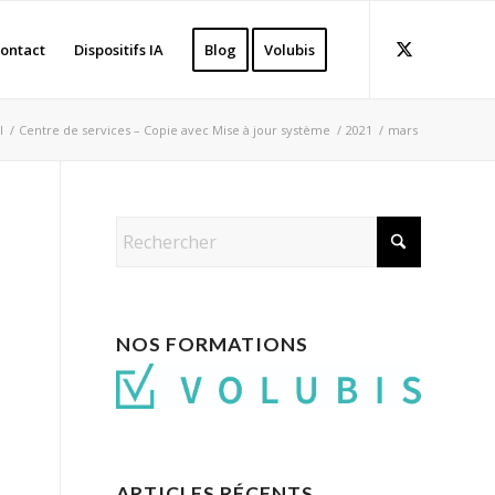
ontact
Dispositifs IA
Blog
Volubis
l
/
Centre de services – Copie avec Mise à jour système
/
2021
/
mars
NOS FORMATIONS
ARTICLES RÉCENTS