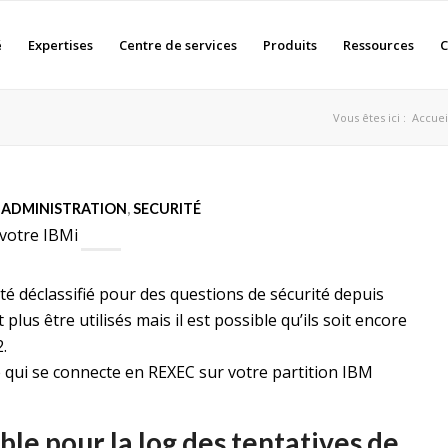
é
Expertises
Centre de services
Produits
Ressources
C
Vous êtes ici :
Accuei
ADMINISTRATION
,
SECURITÉ
votre IBMi
té déclassifié pour des questions de sécurité depuis
plus être utilisés mais il est possible qu’ils soit encore
.
e qui se connecte en REXEC sur votre partition IBM
ble pour la log des tentatives de