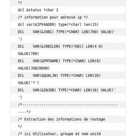
*/

dcl &status *char 2

/* information pour adresse ip */

dcl var(&IPV4ADDR) type(*char) len(15)

DCL    VAR(&JOBI) TYPE(*CHAR) LEN(700) VALUE(' 
')

DCL    VAR(&JOBILEN) TYPE(*DEC) LEN(4 0) 
VALUE(700)

DCL    VAR(&FMTNAME) TYPE(*CHAR) LEN(8) 
VALUE(JOBI0600)

DCL    VAR(&QUALJN) TYPE(*CHAR) LEN(26) 
VALUE('*')

DCL    VAR(&INJOB) TYPE(*CHAR) LEN(16) VALUE('                
')

/*---------------------------------------------
----*/

/* Extraction des informations de routage          
*/

/* ici Utilisateur, groupe et nom unité            