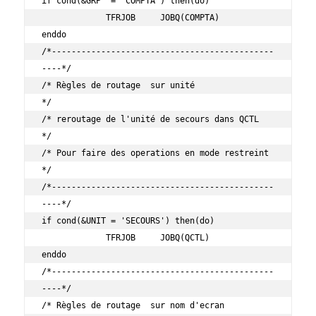
if cond(&GRP  = 'COMPTA') then(do)

             TFRJOB     JOBQ(COMPTA)

enddo

/*---------------------------------------------
----*/

/* Règles de routage  sur unité                    
*/

/* reroutage de l'unité de secours dans QCTL       
*/

/* Pour faire des operations en mode restreint     
*/

/*---------------------------------------------
----*/

if cond(&UNIT = 'SECOURS') then(do)

             TFRJOB     JOBQ(QCTL)

enddo

/*---------------------------------------------
----*/

/* Règles de routage  sur nom d'ecran              