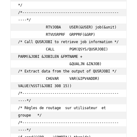
*/

/*---------------------------------------------
----*/

             RTVJOBA    USER(&USER) job(&unit)

             RTVUSRPRF  GRPPRF(&GRP)

/* Call QUSRJOBI to retrieve job information */

             CALL       PGM(QSYS/QUSRJOBI) 
PARM(&JOBI &JOBILEN &FMTNAME +

                        &QUALJN &INJOB)

/* Extract data from the output of QUSRJOBI */

             CHGVAR     VAR(&IPV4ADDR) 
VALUE(%SST(&JOBI 308 15))

/*---------------------------------------------
----*/

/* Règles de routage  sur utilisateur  et 
groupe   */

/*---------------------------------------------
----*/
