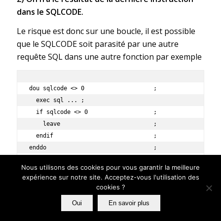
dans le SQLCODE.
Le risque est donc sur une boucle, il est possible
que le SQLCODE soit parasité par une autre
requête SQL dans une autre fonction par exemple
dou sqlcode <> 0                    ;

  exec sql ... ;                                         

  if sqlcode <> 0                   ;

    leave                           ;

  endif                             ;

enddo                               ;
Nous utilisons des cookies pour vous garantir la meilleure
expérience sur notre site. Acceptez-vous l'utilisation des
Pour éliminer ce probléme vous devez
cookies ?
sauvegarder votre SQLCODE dans une variable de
Oui
En savoir plus
travail