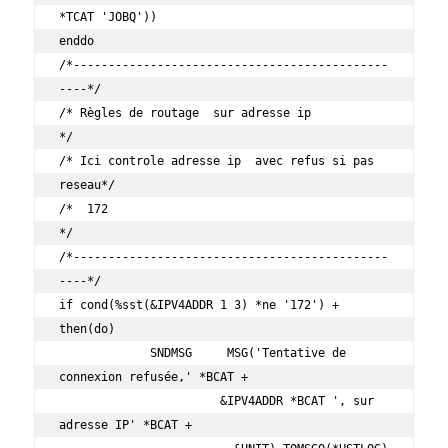
*TCAT 'JOBQ'))

enddo

/*---------------------------------------------
----*/

/* Règles de routage  sur adresse ip               
*/

/* Ici controle adresse ip  avec refus si pas 
reseau*/

/*  172                                            
*/

/*---------------------------------------------
----*/

if cond(%sst(&IPV4ADDR 1 3) *ne '172') +

then(do)

             SNDMSG     MSG('Tentative de 
connexion refusée,' *BCAT +

                       &IPV4ADDR *BCAT ', sur 
adresse IP' *BCAT +
