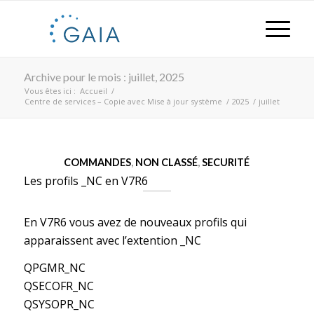
Archive pour le mois : juillet, 2025
Vous êtes ici :
Accueil
/
Centre de services – Copie avec Mise à jour système
/
2025
/
juillet
COMMANDES
,
NON CLASSÉ
,
SECURITÉ
Les profils _NC en V7R6
En V7R6 vous avez de nouveaux profils qui
apparaissent avec l’extention _NC
QPGMR_NC
QSECOFR_NC
QSYSOPR_NC