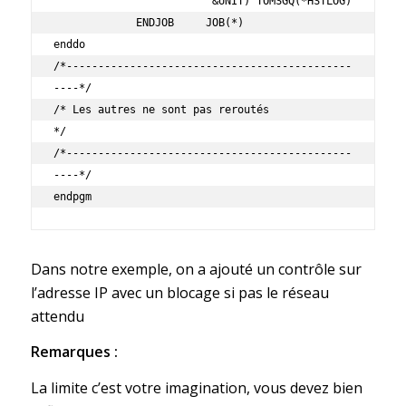
                         &UNIT) TOMSGQ(*HSTLOG)

             ENDJOB     JOB(*)

enddo

/*---------------------------------------------
----*/

/* Les autres ne sont pas reroutés                  
*/

/*---------------------------------------------
----*/

Dans notre exemple, on a ajouté un contrôle sur
l’adresse IP avec un blocage si pas le réseau
attendu
Remarques :
La limite c’est votre imagination, vous devez bien