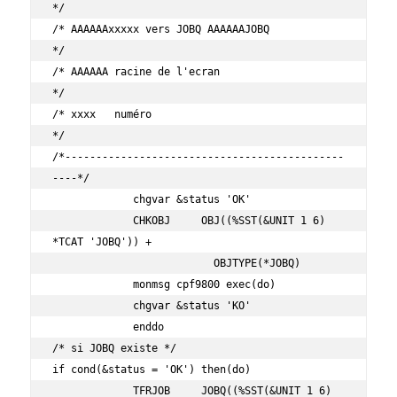
*/

/* AAAAAAxxxxx vers JOBQ AAAAAAJOBQ                
*/

/* AAAAAA racine de l'ecran                        
*/

/* xxxx   numéro                                   
*/

/*---------------------------------------------
----*/

             chgvar &status 'OK'

             CHKOBJ     OBJ((%SST(&UNIT 1 6) 
*TCAT 'JOBQ')) +

                          OBJTYPE(*JOBQ)

             monmsg cpf9800 exec(do)

             chgvar &status 'KO'

             enddo

/* si JOBQ existe */

if cond(&status = 'OK') then(do)

             TFRJOB     JOBQ((%SST(&UNIT 1 6) 