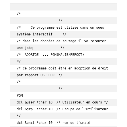
/*---------------------------------------------
---------------------*/

/*     Ce programme est utilisé dans un sous 
système interactif     */

/* dans les données de routage il va rerouter 
une jobq              */

/*  ADDRTGE  ... PGM(MALIB/REROOT)                                  
*/

/* Ce programme doit être en adoption de droit 
par rapport QSECOFR  */

/*---------------------------------------------
---------------------*/

PGM

dcl &user *char 10  /* Utilisateur en cours */

dcl &grp  *char 10  /* Groupe de l'utilisateur 
*/

dcl &unit *char 10  /* nom de l'unité          