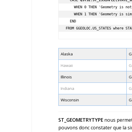
    WHEN 0 THEN 'Geometry is not simple'

    WHEN 1 THEN 'Geometry is simple'

  END

FROM GGEOLOC.US_STATES where STA
Alaska
G
Hawaii
G
Illinois
G
Indiana
G
Wisconsin
G
ST_GEOMETRYTYPE
nous permet 
pouvons donc constater que la sim