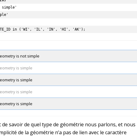
TE_ID in ('WI', 'IL', 'IN', 'HI', 'AK');
eometry is not simple
eometry is simple
eometry is simple
eometry is simple
eometry is simple
de savoir de quel type de géométrie nous parlons, et nous
plicité de la géométrie n’a pas de lien avec le caractère