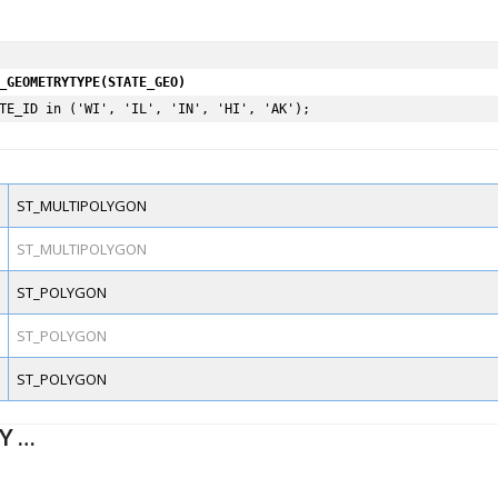
_GEOMETRYTYPE(STATE_GEO)
TE_ID in ('WI', 'IL', 'IN', 'HI', 'AK');
ST_MULTIPOLYGON
ST_MULTIPOLYGON
ST_POLYGON
ST_POLYGON
ST_POLYGON
Y …