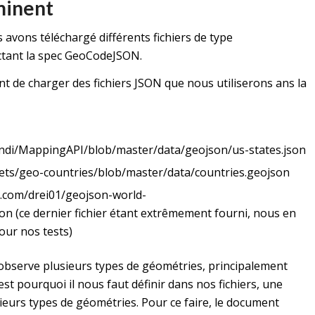
inent
s avons téléchargé différents fichiers de type
tant la spec
GeoCodeJSON
.
t de charger des fichiers JSON que nous utiliserons ans la
ndi/MappingAPI/blob/master/data/geojson/us-states.json
sets/geo-countries/blob/master/data/countries.geojson
b.com/drei01/geojson-world-
son
(ce dernier fichier étant extrêmement fourni, nous en
pour nos tests)
 observe plusieurs types de géométries, principalement
’est pourquoi il nous faut définir dans nos fichiers, une
ieurs types de géométries. Pour ce faire, le document