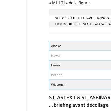
« MULTI » de la figure.
SELECT STATE_FULL_NAME, 
QSYS2.ST
FROM GGEOLOC.US_STATES where STA
Alaska
Hawaii
Illinois
Indiana
Wisconsin
ST_ASTEXT & ST_ASBINAR
… briefing avant décollage