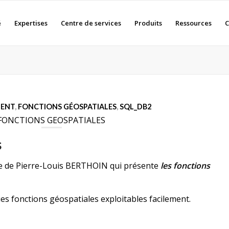
é
Expertises
Centre de services
Produits
Ressources
C
MENT
,
FONCTIONS GÉOSPATIALES
,
SQL_DB2
 FONCTIONS GEOSPATIALES
s
cle de Pierre-Louis BERTHOIN
qui présente
les fonctions
es fonctions géospatiales exploitables facilement.