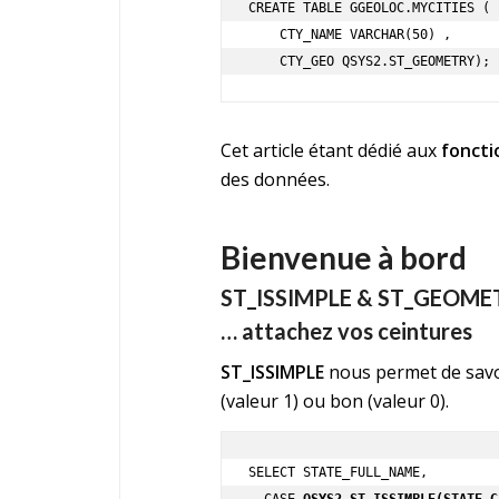
CREATE TABLE GGEOLOC.MYCITIES (  
    CTY_NAME VARCHAR(50) ,     

    CTY_GEO QSYS2.ST_GEOMETRY);
Cet article étant dédié aux
foncti
des données.
Bienvenue à bord
ST_ISSIMPLE & ST_GEOM
… attachez vos ceintures
ST_ISSIMPLE
nous permet de savoi
(valeur 1) ou bon (valeur 0).
SELECT STATE_FULL_NAME,

  CASE 
QSYS2.ST_ISSIMPLE(STATE_G