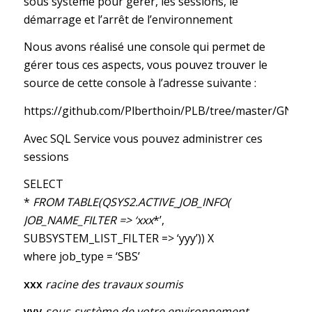
sous système pour gérer, les sessions, le
démarrage et l’arrêt de l’environnement
Nous avons réalisé une console qui permet de
gérer tous ces aspects, vous pouvez trouver le
source de cette console à l’adresse suivante :
https://github.com/Plberthoin/PLB/tree/master/GNOD
Avec SQL Service vous pouvez administrer ces
sessions
SELECT
*
FROM TABLE(QSYS2.ACTIVE_JOB_INFO(
JOB_NAME_FILTER => ‘xxx
*’,
SUBSYSTEM_LIST_FILTER => ‘yyy’)) X
where job_type = ‘SBS’
xxx
racine des travaux soumis
yyy
sous-système de votre environnement