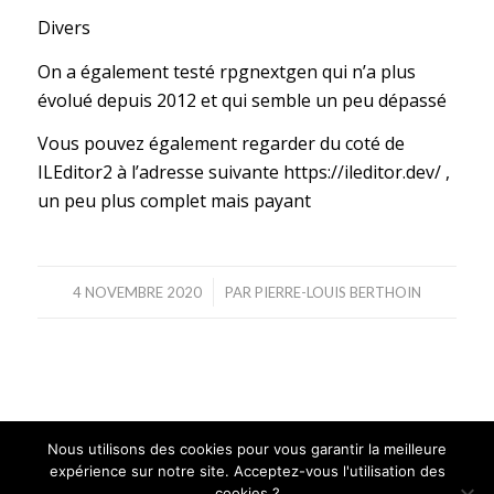
Divers
On a également testé rpgnextgen qui n’a plus
évolué depuis 2012 et qui semble un peu dépassé
Vous pouvez également regarder du coté de
ILEditor2 à l’adresse suivante
https://ileditor.dev/
,
un peu plus complet mais payant
/
4 NOVEMBRE 2020
PAR
PIERRE-LOUIS BERTHOIN
Nous utilisons des cookies pour vous garantir la meilleure
expérience sur notre site. Acceptez-vous l'utilisation des
©Copyright. GAIA MINI SYSTEMES | Tous droits réservés |
Mentions
cookies ?