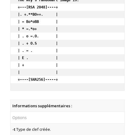
The key's randomart image is:

+---[RSA 2048]----+

|. +.**BO++.      |

| = Bo*oBB        |

| * =.*o+         |

| . o =.O.        |

| . + O.S         |

| . = .           |

| E .             |

| +               |

|                 |

+----[SHA256]-----+
Informations supplémentaires :
Options
-t
Type de clef créée.