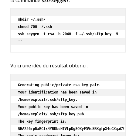
la commande
ssh-keygen
:
mkdir ~/.ssh/

chmod 700 ~/.ssh

ssh-keygen -t rsa -b 2048 -f ~/.ssh/sftp_key -N 
''
Voici une idée du résultat obtenu :
Generating public/private rsa key pair.

Your identification has been saved in 
/home/exploit/.ssh/sftp_key.

Your public key has been saved in 
/home/exploit/.ssh/sftp_key.pub.

The key fingerprint is:

SHA256:pDxRGtx4YBKbsHTVLpDg8OXyF5VcSBKgfpX4eGXqaGY
