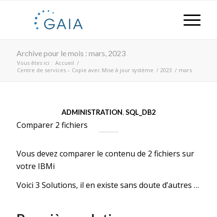
Archive pour le mois : mars, 2023
Vous êtes ici :
Accueil
/
Centre de services – Copie avec Mise à jour système
/
2023
/
mars
ADMINISTRATION
,
SQL_DB2
Comparer 2 fichiers
Vous devez comparer le contenu de 2 fichiers sur
votre IBMi
Voici 3 Solutions, il en existe sans doute d’autres …