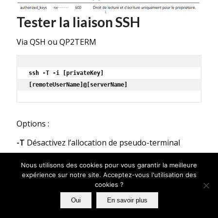
Tester la liaison SSH
Via QSH ou QP2TERM
ssh -T -i [privateKey] 
[remoteUserName]@[serverName]
Options :
-T
Désactivez l’allocation de pseudo-terminal
-i
Fichier privé
Nous utilisons des cookies pour vous garantir la meilleure
expérience sur notre site. Acceptez-vous l'utilisation des
cookies ?
Tester la liaison SFTP
Oui
En savoir plus
Via QSH ou QP2TERM