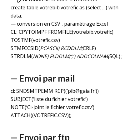
create table votrebib.votrefic as (select …) with
data;
— conversion en CSV , paramétrage Excel
CL: CPYTOIMPF FROMFILE(votrebib.votrefic)
TOSTMF(votrefic.csv)
STMFCCSID(
PCASCII) RCDDLM(
CRLF)
STRDLM(
NONE) FLDDLM(‘;’) ADDCOLNAM(
SQL) ;
— Envoi par mail
cl: SNDSMTPEMM RCP((‘plb@gaia.fr’))
SUBJECT(‘liste du fichier votrefic’)
NOTE(‘Ci-joint le fichier votrefic.csv’)
ATTACH((VOTREFIC.CSV));
— Envoi par ftp