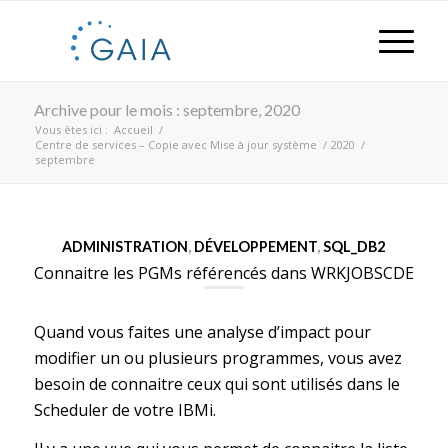
Archive pour le mois : septembre, 2020
Vous êtes ici :
Accueil
/
Centre de services – Copie avec Mise à jour système
/
2020
/
septembre
ADMINISTRATION
,
DÉVELOPPEMENT
,
SQL_DB2
Connaitre les PGMs référencés dans WRKJOBSCDE
Quand vous faites une analyse d’impact pour
modifier un ou plusieurs programmes, vous avez
besoin de connaitre ceux qui sont utilisés dans le
Scheduler de votre IBMi.