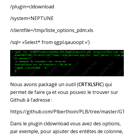
/plugin=cldownload
/system=NEPTUNE
/clientfile=/tmp/liste_options_pdm.xls
/sql= »Select* from qgpl.qauoopt »‘)
Nous avons packagé un outil (
CRTXLSFIC
) qui
permet de faire ça et vous pouvez le trouver sur
Github à l’adresse :
https://github.com/Plberthoin/PLB/tree/master/GTOO
Dans le plugin cldownload vous avez des options,
par exemple, pour ajouter des entêtes de colonne,