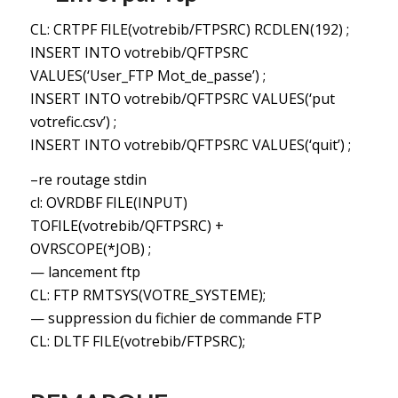
CL: CRTPF FILE(votrebib/FTPSRC) RCDLEN(192) ;
INSERT INTO votrebib/QFTPSRC
VALUES(‘User_FTP Mot_de_passe’) ;
INSERT INTO votrebib/QFTPSRC VALUES(‘put
votrefic.csv’) ;
INSERT INTO votrebib/QFTPSRC VALUES(‘quit’) ;
–re routage stdin
cl: OVRDBF FILE(INPUT)
TOFILE(votrebib/QFTPSRC) +
OVRSCOPE(*JOB) ;
— lancement ftp
CL: FTP RMTSYS(VOTRE_SYSTEME);
— suppression du fichier de commande FTP
CL: DLTF FILE(votrebib/FTPSRC);