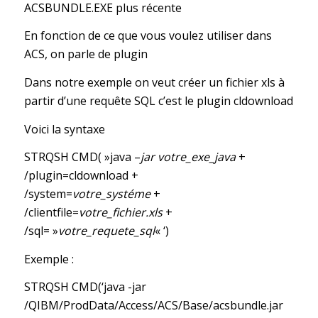
ACSBUNDLE.EXE plus récente
En fonction de ce que vous voulez utiliser dans
ACS, on parle de plugin
Dans notre exemple on veut créer un fichier xls à
partir d’une requête SQL c’est le plugin cldownload
Voici la syntaxe
STRQSH CMD( »java –
jar votre_exe_java
+
/plugin=cldownload +
/system=
votre_systéme
+
/clientfile=
votre_fichier.xls
+
/sql= »
votre_requete_sql
« ‘)
Exemple :
STRQSH CMD(‘java -jar
/QIBM/ProdData/Access/ACS/Base/acsbundle.jar