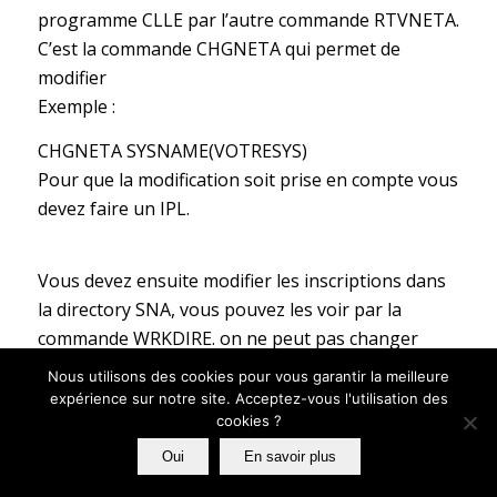
programme CLLE par l’autre commande RTVNETA.
C’est la commande CHGNETA qui permet de
modifier
Exemple :
CHGNETA SYSNAME(VOTRESYS)
Pour que la modification soit prise en compte vous
devez faire un IPL.
Vous devez ensuite modifier les inscriptions dans
la directory SNA, vous pouvez les voir par la
commande WRKDIRE. on ne peut pas changer
l’identification SNA, vous devrez faire un ADDDIRE,
Nous utilisons des cookies pour vous garantir la meilleure
et un RMVDIRE.
expérience sur notre site. Acceptez-vous l'utilisation des
cookies ?
Vous pouvez avoir la liste des inscriptions par la
table QAOKP01A .
Oui
En savoir plus