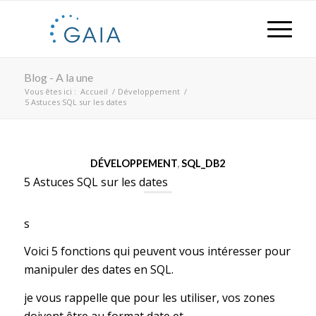
Blog - A la une
Vous êtes ici :
Accueil
/
Développement
/
5 Astuces SQL sur les dates
DÉVELOPPEMENT
,
SQL_DB2
5 Astuces SQL sur les dates
s
Voici 5 fonctions qui peuvent vous intéresser pour
manipuler des dates en SQL.
je vous rappelle que pour les utiliser, vos zones
doivent être au format date et