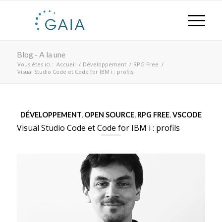
Blog - A la une
Vous êtes ici :
Accueil
/
Développement
/
RPG Free
/
Visual Studio Code et Code for IBM i : profils
DÉVELOPPEMENT
,
OPEN SOURCE
,
RPG FREE
,
VSCODE
Visual Studio Code et Code for IBM i : profils