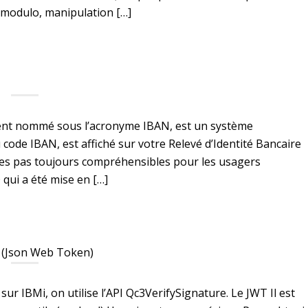
n modulo, manipulation […]
ent nommé sous l’acronyme IBAN, est un système
ode IBAN, est affiché sur votre Relevé d’Identité Bancaire
ttres pas toujours compréhensibles pour les usagers
 qui a été mise en […]
T (Json Web Token)
ur IBMi, on utilise l’API Qc3VerifySignature. Le JWT Il est