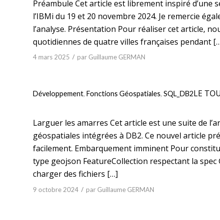
Préambule Cet article est librement inspiré d’une 
l’IBMi du 19 et 20 novembre 2024. Je remercie éga
l’analyse. Présentation Pour réaliser cet article, 
quotidiennes de quatre villes françaises pendant [
/
4 mars 2025
par
Guillaume GERMAN
LE TO
Développement
,
Fonctions Géospatiales
,
SQL_DB2
Larguer les amarres Cet article est une suite de l’
géospatiales intégrées à DB2. Ce nouvel article pr
facilement. Embarquement imminent Pour constituer
type geojson FeatureCollection respectant la spe
charger des fichiers […]
/
9 octobre 2024
par
Guillaume GERMAN