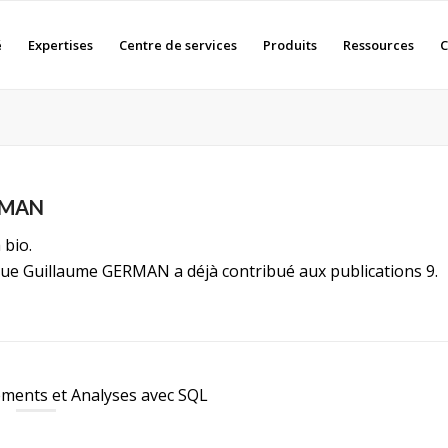
é
Expertises
Centre de services
Produits
Ressources
C
RMAN
 bio.
que
Guillaume GERMAN
a déjà contribué aux publications 9.
ments et Analyses avec SQL