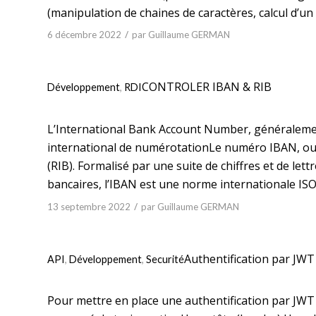
(manipulation de chaines de caractères, calcul d’u
/
6 décembre 2022
par
Guillaume GERMAN
CONTROLER IBAN & RIB
Développement
,
RDI
L’International Bank Account Number, généralem
international de numérotationLe numéro IBAN, ou c
(RIB). Formalisé par une suite de chiffres et de le
bancaires, l’IBAN est une norme internationale ISO
/
13 septembre 2022
par
Guillaume GERMAN
Authentification par JW
API
,
Développement
,
Securité
Pour mettre en place une authentification par JWT s