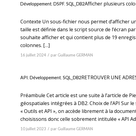
Afficher plusieurs col
Développement
,
DSPF
,
SQL_DB2
Contexte Un sous-fichier nous permet d’afficher un n
taille est définie dans le script source de l’écran 
souhaite afficher et qui contient plus de 19 enregis
colonnes. […]
/
16 juillet 2024
par
Guillaume GERMAN
RETROUVER UNE ADRES
API
,
Développement
,
SQL_DB2
Préambule Cet article est une suite à l’article de 
géospatiales intégrées à DB2. Choix de l’API Sur le s
« Outils et API », on accède librement à la docume
choisissons donc celle sobrement intitulée « API Ad
/
10 juillet 2023
par
Guillaume GERMAN