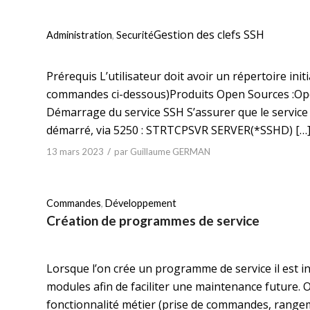
Gestion des clefs SSH
Administration
,
Securité
Prérequis L’utilisateur doit avoir un répertoire initia
commandes ci-dessous)Produits Open Sources :Ope
Démarrage du service SSH S’assurer que le servic
démarré, via 5250 : STRTCPSVR SERVER(*SSHD) […
/
13 mars 2023
par
Guillaume GERMAN
Commandes
,
Développement
Création de programmes de service
Lorsque l’on crée un programme de service il est in
modules afin de faciliter une maintenance future.
fonctionnalité métier (prise de commandes, rangeme