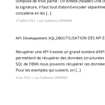
composé de trois partie : Un entête (header) Une 
la signature, il faut tout d’abord encoder séparém
concatène en les […]
/
27 juillet 2021
par
Guillaume GERMAN
UTILISATION DES API 
API
,
Développement
,
SQL_DB2
Récupérer une API Il existe un grand nombre d’API
permettent de récupérer des données structurées d
SQL de l’IBMi nous pouvons récupérer ces données p
Pour les exemples qui suivent, on […]
/
9 juin 2021
par
Guillaume GERMAN