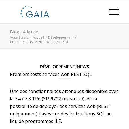
Blog - A la une
Vous êtes ici :
Accueil
/
Développement
/
Premiers tests services web REST SQL
DÉVELOPPEMENT
,
NEWS
Premiers tests services web REST SQL
Une des fonctionnalités attendues disponible avec
la 7.4 / 7.3 TR6 (SF99722 niveau 19) est la
possibilité de déployer des services web (REST
uniquement) basés sur des instructions SQL au
lieu de programmes ILE.