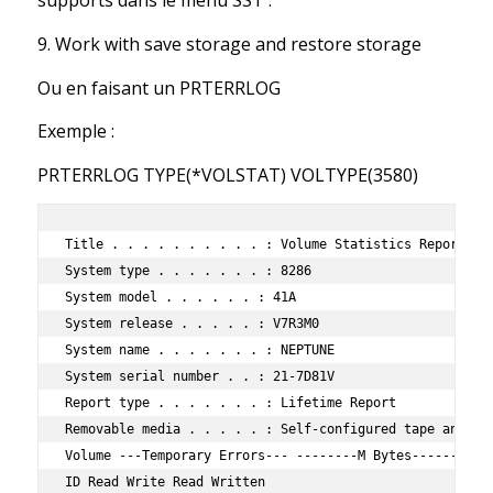
supports dans le menu SST :
9. Work with save storage and restore storage
Ou en faisant un PRTERRLOG
Exemple :
PRTERRLOG TYPE(*VOLSTAT) VOLTYPE(3580)
Title . . . . . . . . . . : Volume Statistics Report

System type . . . . . . . : 8286

System model . . . . . . : 41A

System release . . . . . : V7R3M0

System name . . . . . . . : NEPTUNE

System serial number . . : 21-7D81V

Report type . . . . . . . : Lifetime Report

Removable media . . . . . : Self-configured tape and 1/4
Volume ---Temporary Errors--- --------M Bytes--------

ID Read Write Read Written
