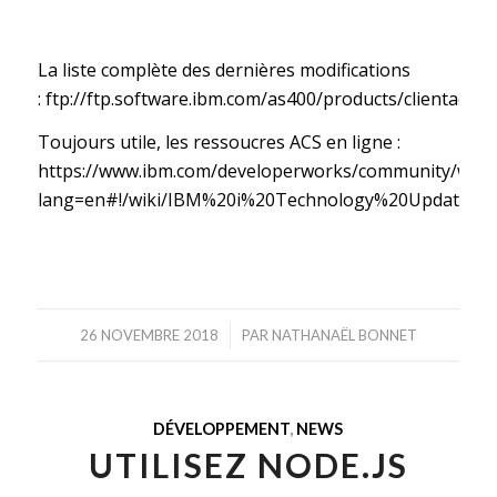
La liste complète des dernières modifications
:
ftp://ftp.software.ibm.com/as400/products/clientacce
Toujours utile, les ressoucres ACS en ligne :
https://www.ibm.com/developerworks/community/wiki
lang=en#!/wiki/IBM%20i%20Technology%20Updates/
/
26 NOVEMBRE 2018
PAR
NATHANAËL BONNET
DÉVELOPPEMENT
,
NEWS
UTILISEZ NODE.JS