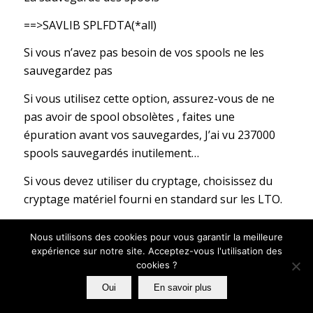
==>SAVLIB SPLFDTA(*all)
Si vous n’avez pas besoin de vos spools ne les
sauvegardez pas
Si vous utilisez cette option, assurez-vous de ne
pas avoir de spool obsolètes , faites une
épuration avant vos sauvegardes, J’ai vu 237000
spools sauvegardés inutilement…
Si vous devez utiliser du cryptage, choisissez du
cryptage matériel fourni en standard sur les LTO.
Sauvegarde en While Active
Nous utilisons des cookies pour vous garantir la meilleure
expérience sur notre site. Acceptez-vous l'utilisation des
Allonge considérablement les temps de
cookies ?
sauvegarde, ne doit être utilisé qu’en cas d’arrêt
Oui
En savoir plus
impossible de la production