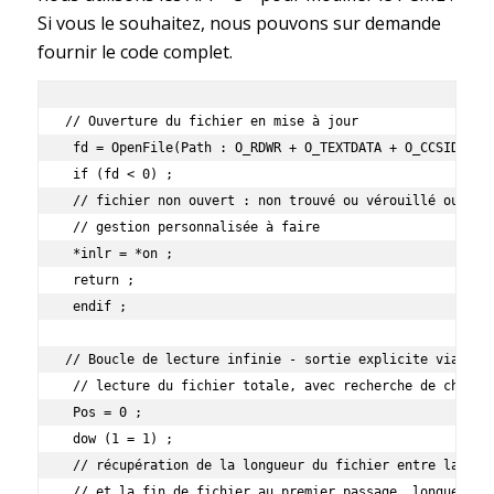
Si vous le souhaitez, nous pouvons sur demande
fournir le code complet.
// Ouverture du fichier en mise à jour

 fd = OpenFile(Path : O_RDWR + O_TEXTDATA + O_CCSID : S_
 if (fd < 0) ;

 // fichier non ouvert : non trouvé ou vérouillé ou ...

 // gestion personnalisée à faire

 *inlr = *on ;

 return ;

 endif ;

// Boucle de lecture infinie - sortie explicite via le l
 // lecture du fichier totale, avec recherche de chaîne

 Pos = 0 ;

 dow (1 = 1) ;

 // récupération de la longueur du fichier entre la posi
 // et la fin de fichier au premier passage, longueur to