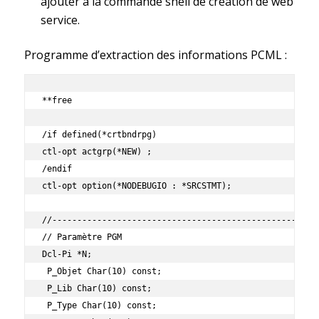
ajouter à la commande shell de création de web
service.
Programme d’extraction des informations PCML :
**free

/if defined(*crtbndrpg)

ctl-opt actgrp(*NEW) ;

/endif

ctl-opt option(*NODEBUGIO : *SRCSTMT);

//------------------------------------------------------
// Paramètre PGM

Dcl-Pi *N;

 P_Objet Char(10) const;

 P_Lib Char(10) const;

 P_Type Char(10) const;
