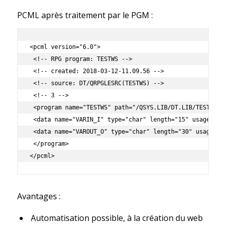
PCML après traitement par le PGM :
<pcml version="6.0"> 

 <!-- RPG program: TESTWS --> 

 <!-- created: 2018-03-12-11.09.56 --> 

 <!-- source: DT/QRPGLESRC(TESTWS) --> 

 <!-- 3 --> 

 <program name="TESTWS" path="/QSYS.LIB/DT.LIB/TESTWS.PG
 <data name="VARIN_I" type="char" length="15" usage="inp
 <data name="VAROUT_O" type="char" length="30" usage="ou
 </program> 

</pcml>
Avantages :
Automatisation possible, à la création du web