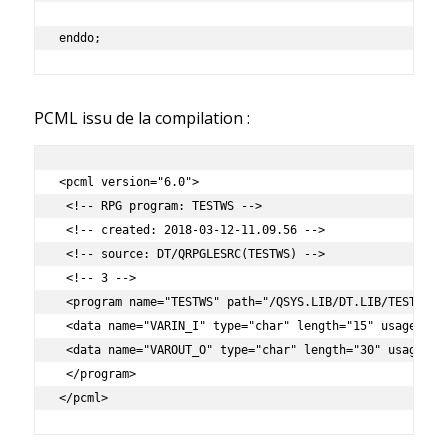
PCML issu de la compilation :
<pcml version="6.0"> 

 <!-- RPG program: TESTWS --> 

 <!-- created: 2018-03-12-11.09.56 --> 

 <!-- source: DT/QRPGLESRC(TESTWS) --> 

 <!-- 3 --> 

 <program name="TESTWS" path="/QSYS.LIB/DT.LIB/TESTWS.PG
 <data name="VARIN_I" type="char" length="15" usage="inp
 <data name="VAROUT_O" type="char" length="30" usage="in
 </program> 

</pcml>