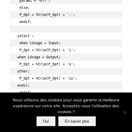
 param1 = *off ;

 else;

 P_Opt = %trim(P_Opt) + ',';

 endif;

select ;

 when LUsage = Input;

 P_Opt = %trim(P_Opt) + 'i';

when LUsage = Output;

 P_Opt = %trim(P_Opt) + 'o';

other;

 P_Opt = %trim(P_Opt) + 'io';

endsl;

 endif;

Nous utilisons des cookies pour vous garantir la meilleure
enddo;

expérience sur notre site. Acceptez-vous l'utilisation des
cookies ?
EXEC SQL

 close curs02;

Oui
En savoir plus