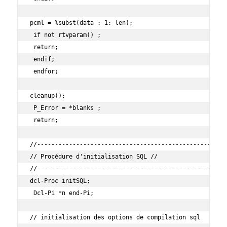
pcml = %subst(data : 1: len);

 if not rtvparam() ;

 return;

 endif;

 endfor;

cleanup();

 P_Error = *blanks ;

 return;

//------------------------------------------------------
// Procédure d'initialisation SQL //

//------------------------------------------------------
dcl-Proc initSQL;

 Dcl-Pi *n end-Pi;

// initialisation des options de compilation sql
