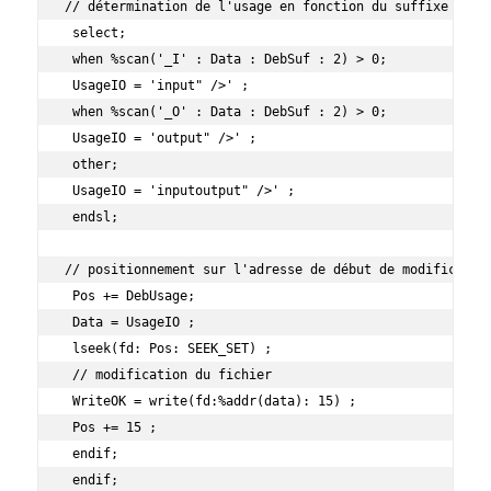
// détermination de l'usage en fonction du suffixe

 select;

 when %scan('_I' : Data : DebSuf : 2) > 0;

 UsageIO = 'input" />' ;

 when %scan('_O' : Data : DebSuf : 2) > 0;

 UsageIO = 'output" />' ;

 other;

 UsageIO = 'inputoutput" />' ;

 endsl;

// positionnement sur l'adresse de début de modification
 Pos += DebUsage;

 Data = UsageIO ;

 lseek(fd: Pos: SEEK_SET) ;

 // modification du fichier

 WriteOK = write(fd:%addr(data): 15) ;

 Pos += 15 ;

 endif;

 endif;
