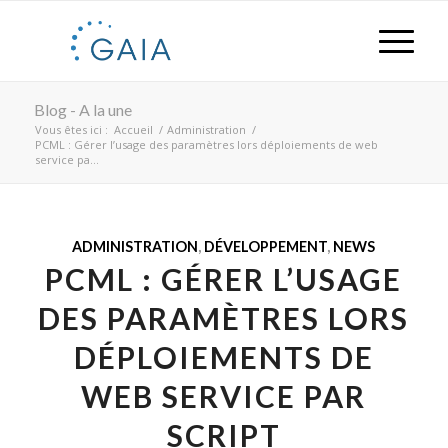
Blog - A la une
Vous êtes ici :
Accueil
/
Administration
/
PCML : Gérer l’usage des paramètres lors déploiements de web
service pa...
ADMINISTRATION
,
DÉVELOPPEMENT
,
NEWS
PCML : GÉRER L’USAGE
DES PARAMÈTRES LORS
DÉPLOIEMENTS DE
WEB SERVICE PAR
SCRIPT