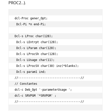
PROC2…).
dcl-Proc gener_Opt;

 Dcl-Pi *n end-Pi;

Dcl-s LProc char(128);

 Dcl-s LEntrpt char(128);

 Dcl-s LParam char(128);

 Dcl-s LProcSh char(128);

 Dcl-s LUsage char(11);

 Dcl-s LProcSV char(30) inz(*blanks);

 Dcl-s param1 ind;

//------------------------------------//

// Constantes

dcl-c Deb_Opt '-parameterUsage ';

dcl-c SRVPGM '*SRVPGM' ;

//------------------------------------//
