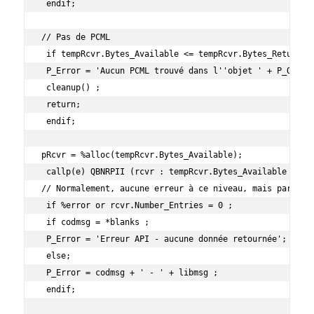
 endif;

// Pas de PCML

 if tempRcvr.Bytes_Available <= tempRcvr.Bytes_Returned;
 P_Error = 'Aucun PCML trouvé dans l''objet ' + P_Objet 
 cleanup() ;

 return;

 endif;

pRcvr = %alloc(tempRcvr.Bytes_Available);

 callp(e) QBNRPII (rcvr : tempRcvr.Bytes_Available : For
// Normalement, aucune erreur à ce niveau, mais par sécu
 if %error or rcvr.Number_Entries = 0 ;

 if codmsg = *blanks ;

 P_Error = 'Erreur API - aucune donnée retournée';

 else;

 P_Error = codmsg + ' - ' + libmsg ;

 endif;
