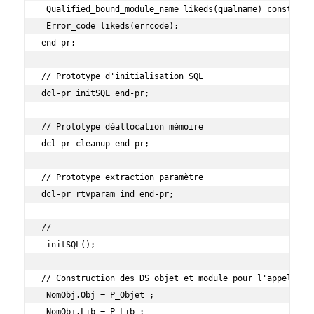
 Qualified_bound_module_name likeds(qualname) const;

 Error_code likeds(errcode);

end-pr;

// Prototype d'initialisation SQL

dcl-pr initSQL end-pr;

// Prototype déallocation mémoire

dcl-pr cleanup end-pr;

// Prototype extraction paramètre

dcl-pr rtvparam ind end-pr;

//------------------------------------------------------
 initSQL();

// Construction des DS objet et module pour l'appel de l
 NomObj.Obj = P_Objet ;

 NomObj.Lib = P_Lib ;
