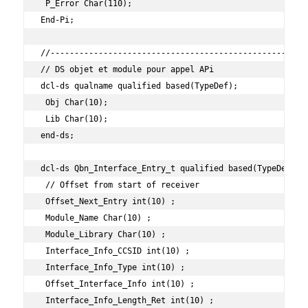
 P_Error Char(110);

End-Pi;

//------------------------------------------------------
// DS objet et module pour appel APi

dcl-ds qualname qualified based(TypeDef);

 Obj Char(10);

 Lib Char(10);

end-ds;

dcl-ds Qbn_Interface_Entry_t qualified based(TypeDef);

 // Offset from start of receiver

 Offset_Next_Entry int(10) ;

 Module_Name Char(10) ;

 Module_Library Char(10) ;

 Interface_Info_CCSID int(10) ;

 Interface_Info_Type int(10) ;

 Offset_Interface_Info int(10) ;

 Interface_Info_Length_Ret int(10) ;
