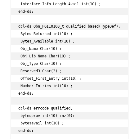
 Interface_Info_Length_Avail int(10) ;

end-ds;

dcl-ds Qbn_PGII0100_t qualified based(TypeDef);

 Bytes_Returned int(10) ;

 Bytes_Available int(10) ;

 Obj_Name Char(10) ;

 Obj_Lib_Name Char(10) ;

 Obj_Type Char(10) ;

 Reserved3 Char(2) ;

 Offset_First_Entry int(10) ;

 Number_Entries int(10) ;

end-ds;

dcl-ds errcode qualified;

 bytesprov int(10) inz(0);

 bytesavail int(10) ;

end-ds;
