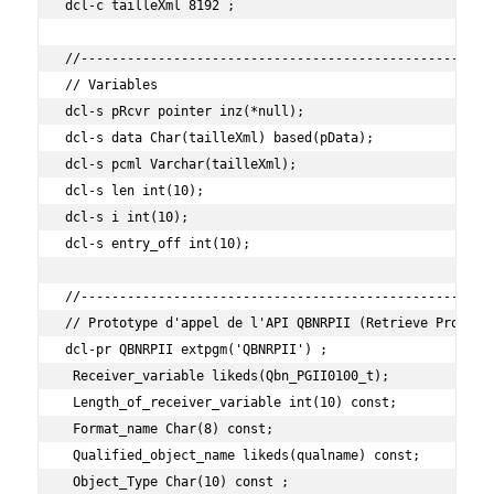
dcl-c tailleXml 8192 ;

//------------------------------------------------------
// Variables

dcl-s pRcvr pointer inz(*null);

dcl-s data Char(tailleXml) based(pData);

dcl-s pcml Varchar(tailleXml);

dcl-s len int(10);

dcl-s i int(10);

dcl-s entry_off int(10);

//------------------------------------------------------
// Prototype d'appel de l'API QBNRPII (Retrieve Program 
dcl-pr QBNRPII extpgm('QBNRPII') ;

 Receiver_variable likeds(Qbn_PGII0100_t);

 Length_of_receiver_variable int(10) const;

 Format_name Char(8) const;

 Qualified_object_name likeds(qualname) const;

 Object_Type Char(10) const ;
