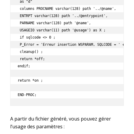
 as "d"

 columns PROCNAME varchar(128) path '../@name',

 ENTRPT varchar(128) path '../@entrypoint',

 PARNAME varchar(128) path '@name',

 USAGEIO varchar(11) path '@usage') as X ;

 if sqlcode <> 0 ;

 P_Error = 'Erreur insertion WSPARAM, SQLCODE = ' + %cha
 cleanup() ;

 return *off;

endif;

return *on ;

END-PROC;
A partir du fichier généré, vous pouvez gérer
l’usage des paramètres :