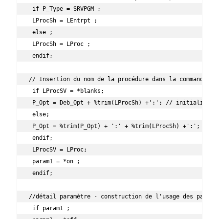
 if P_Type = SRVPGM ;

 LProcSh = LEntrpt ;

 else ;

 LProcSh = LProc ;

 endif;

// Insertion du nom de la procédure dans la commande

 if LProcSV = *blanks;

 P_Opt = Deb_Opt + %trim(LProcSh) +':'; // initialisatio
 else;

 P_Opt = %trim(P_Opt) + ':' + %trim(LProcSh) +':'; // Aj
 endif;

 LProcSV = LProc;

 param1 = *on ;

 endif;

//détail paramètre - construction de l'usage des paramèt
 if param1 ;
