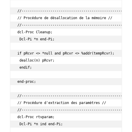
//------------------------------------------------------
// Procédure de désallocation de la mémoire //

//------------------------------------------------------
dcl-Proc Cleanup;

 Dcl-Pi *n end-Pi;

if pRcvr <> *null and pRcvr <> %addr(tempRcvr);

 dealloc(n) pRcvr;

 endif;

end-proc;

//------------------------------------------------------
// Procédure d'extraction des paramètres //

//------------------------------------------------------
dcl-Proc rtvparam;

 Dcl-Pi *n ind end-Pi;
