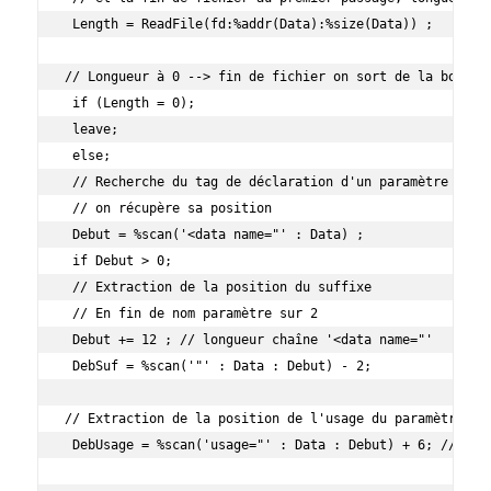
 Length = ReadFile(fd:%addr(Data):%size(Data)) ;

// Longueur à 0 --> fin de fichier on sort de la boucle

 if (Length = 0);

 leave;

 else;

 // Recherche du tag de déclaration d'un paramètre

 // on récupère sa position

 Debut = %scan('<data name="' : Data) ;

 if Debut > 0;

 // Extraction de la position du suffixe

 // En fin de nom paramètre sur 2

 Debut += 12 ; // longueur chaîne '<data name="'

 DebSuf = %scan('"' : Data : Debut) - 2;

// Extraction de la position de l'usage du paramètre

 DebUsage = %scan('usage="' : Data : Debut) + 6; // + ln