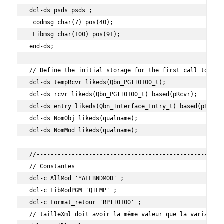
dcl-ds psds psds ;

 codmsg char(7) pos(40);

 Libmsg char(100) pos(91);

end-ds;

// Define the initial storage for the first call to the 
dcl-ds tempRcvr likeds(Qbn_PGII0100_t);

dcl-ds rcvr likeds(Qbn_PGII0100_t) based(pRcvr);

dcl-ds entry likeds(Qbn_Interface_Entry_t) based(pEntry)
dcl-ds NomObj likeds(qualname);

dcl-ds NomMod likeds(qualname);

//------------------------------------------------------
// Constantes

dcl-c AllMod '*ALLBNDMOD' ;

dcl-c LibModPGM 'QTEMP' ;

dcl-c Format_retour 'RPII0100' ;

// tailleXml doit avoir la même valeur que la variable X