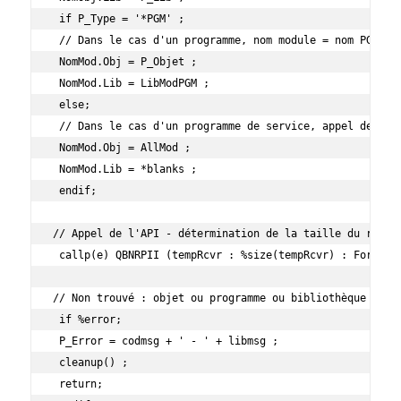
 if P_Type = '*PGM' ;

 // Dans le cas d'un programme, nom module = nom PGM et 
 NomMod.Obj = P_Objet ;

 NomMod.Lib = LibModPGM ;

 else;

 // Dans le cas d'un programme de service, appel de l'AP
 NomMod.Obj = AllMod ;

 NomMod.Lib = *blanks ;

 endif;

// Appel de l'API - détermination de la taille du retour
 callp(e) QBNRPII (tempRcvr : %size(tempRcvr) : Format_r
// Non trouvé : objet ou programme ou bibliothèque

 if %error;

 P_Error = codmsg + ' - ' + libmsg ;

 cleanup() ;

 return;
