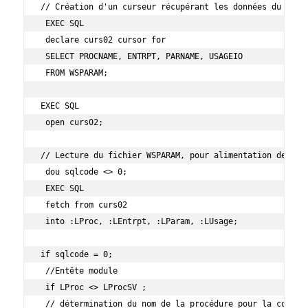
// Création d'un curseur récupérant les données du fichi
 EXEC SQL

 declare curs02 cursor for

 SELECT PROCNAME, ENTRPT, PARNAME, USAGEIO

 FROM WSPARAM;

EXEC SQL

 open curs02;

// Lecture du fichier WSPARAM, pour alimentation de la v
 dou sqlcode <> 0;

 EXEC SQL

 fetch from curs02

 into :LProc, :LEntrpt, :LParam, :LUsage;

if sqlcode = 0;

 //Entête module

 if LProc <> LProcSV ;

 // détermination du nom de la procédure pour la command