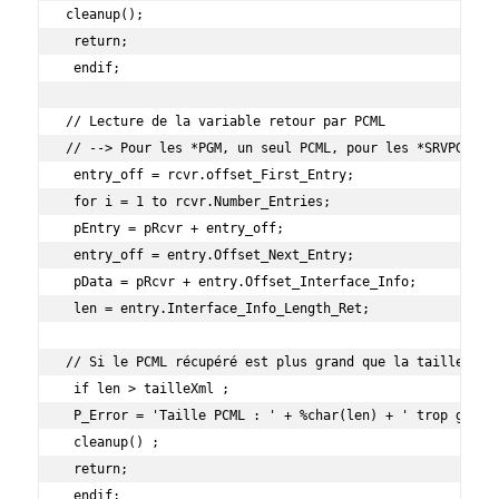
cleanup();

 return;

 endif;

// Lecture de la variable retour par PCML 

// --> Pour les *PGM, un seul PCML, pour les *SRVPGM, au
 entry_off = rcvr.offset_First_Entry;

 for i = 1 to rcvr.Number_Entries;

 pEntry = pRcvr + entry_off;

 entry_off = entry.Offset_Next_Entry;

 pData = pRcvr + entry.Offset_Interface_Info;

 len = entry.Interface_Info_Length_Ret;

// Si le PCML récupéré est plus grand que la taille de l
 if len > tailleXml ;

 P_Error = 'Taille PCML : ' + %char(len) + ' trop grande
 cleanup() ;

 return;

 endif;
