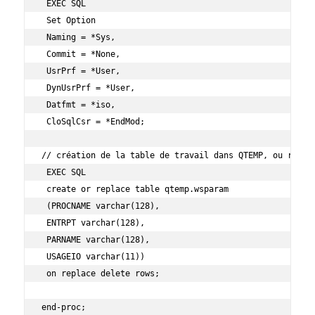
 EXEC SQL

 Set Option

 Naming = *Sys,

 Commit = *None,

 UsrPrf = *User,

 DynUsrPrf = *User,

 Datfmt = *iso,

 CloSqlCsr = *EndMod;

// création de la table de travail dans QTEMP, ou remise
 EXEC SQL

 create or replace table qtemp.wsparam

 (PROCNAME varchar(128),

 ENTRPT varchar(128),

 PARNAME varchar(128),

 USAGEIO varchar(11))

 on replace delete rows;

end-proc;
