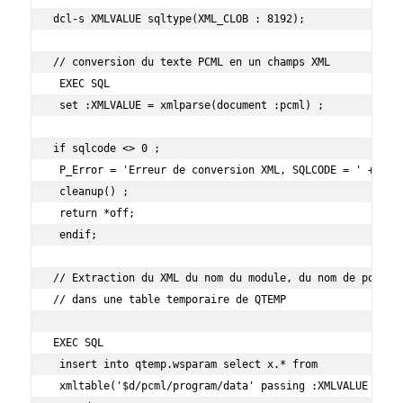
dcl-s XMLVALUE sqltype(XML_CLOB : 8192);

// conversion du texte PCML en un champs XML

 EXEC SQL

 set :XMLVALUE = xmlparse(document :pcml) ;

if sqlcode <> 0 ;

 P_Error = 'Erreur de conversion XML, SQLCODE = ' + %cha
 cleanup() ;

 return *off;

 endif;

// Extraction du XML du nom du module, du nom de point d
// dans une table temporaire de QTEMP

EXEC SQL

 insert into qtemp.wsparam select x.* from

 xmltable('$d/pcml/program/data' passing :XMLVALUE
