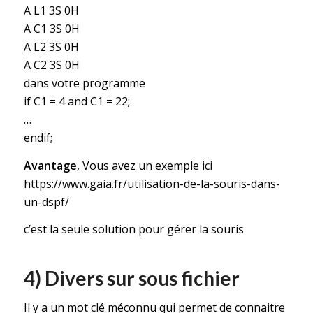
A L1 3S 0H
A C1 3S 0H
A L2 3S 0H
A C2 3S 0H
dans votre programme
if C1 = 4 and C1 = 22;
…
endif;
Avantage
, Vous avez un exemple ici
https://www.gaia.fr/utilisation-de-la-souris-dans-
un-dspf/
c’est la seule solution pour gérer la souris
4) Divers sur sous fichier
Il y a un mot clé méconnu qui permet de connaitre