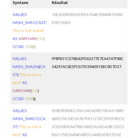
Syntaxe
Résultat
VALUES
10E2E89FEB9287EEA7A4B7B849B7A380
HASH_SHA1
(
CAST
(
‘
D95C05B9
This is not a test!’
AS
VARCHAR
(
512
)
CCSID
1208
));
VALUES
FF8FB31C076B42FD63377E7EA4747F98C
HASH_SHA256
(
CA
34291AC6E5F53CFD3940913BC9D7D37
ST
(
‘This is not a
test!’
AS
VARCHAR
(
512
)
CCSID
1208
));
VALUES
658EFB990D2765CA65ADB570DAA198EF
HASH_SHA512
(
CA
6BEE55E39D3A7B7FA31270C35FDF9EE52
ST
(
‘This is not a
3CE638DEA4796EA8923A2AD428E23D23
test!’
AS
B62175B26494FA8FDCA49D5E85CE502