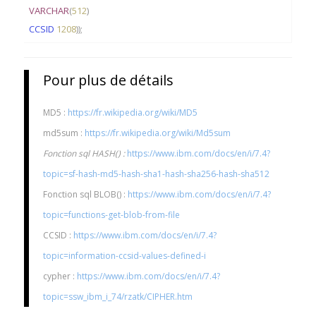
VARCHAR
(
512
)
CCSID
1208
));
Pour plus de détails
MD5 :
https://fr.wikipedia.org/wiki/MD5
md5sum :
https://fr.wikipedia.org/wiki/Md5sum
Fonction sql HASH() :
https://www.ibm.com/docs/en/i/7.4?
topic=sf-hash-md5-hash-sha1-hash-sha256-hash-sha512
Fonction sql BLOB() :
https://www.ibm.com/docs/en/i/7.4?
topic=functions-get-blob-from-file
CCSID :
https://www.ibm.com/docs/en/i/7.4?
topic=information-ccsid-values-defined-i
cypher :
https://www.ibm.com/docs/en/i/7.4?
topic=ssw_ibm_i_74/rzatk/CIPHER.htm