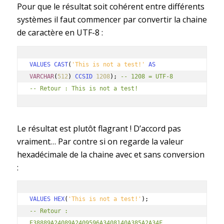
Pour que le résultat soit cohérent entre différents
systèmes il faut commencer par convertir la chaine
de caractère en UTF-8 :
VALUES CAST
(
'This is not a test!'
AS
VARCHAR
(
512
)
CCSID
1208
);
-- 1208 = UTF-8
-- Retour : This is not a test!
Le résultat est plutôt flagrant ! D’accord pas
vraiment… Par contre si on regarde la valeur
hexadécimale de la chaine avec et sans conversion
:
VALUES HEX
(
'This is not a test!'
);
-- Retour : 
E38889A24089A2409596A3408140A385A2A34F