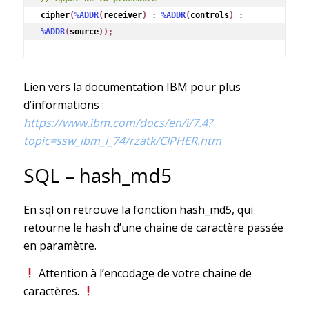
cipher
(
%ADDR
(
receiver
) : 
%ADDR
(
controls
) : 
%ADDR
(
source
));
Lien vers la documentation IBM pour plus
d’informations :
https://www.ibm.com/docs/en/i/7.4?
topic=ssw_ibm_i_74/rzatk/CIPHER.htm
SQL – hash_md5
En sql on retrouve la fonction hash_md5, qui
retourne le hash d’une chaine de caractère passée
en paramètre.
Attention à l’encodage de votre chaine de
caractères.