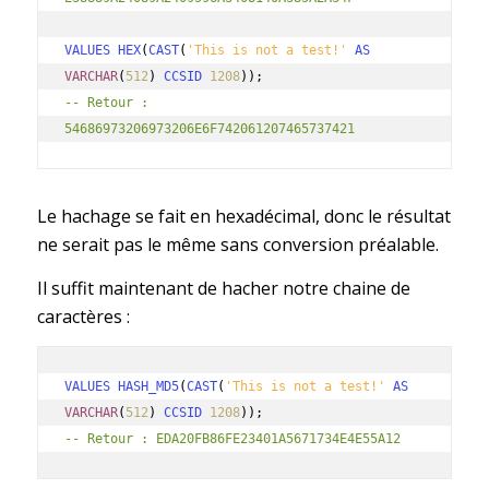
VALUES HEX
(
CAST
(
'This is not a test!'
AS
VARCHAR
(
512
)
CCSID
1208
));
-- Retour : 
54686973206973206E6F742061207465737421
Le hachage se fait en hexadécimal, donc le résultat
ne serait pas le même sans conversion préalable.
Il suffit maintenant de hacher notre chaine de
caractères :
VALUES HASH_MD5
(
CAST
(
'This is not a test!'
AS
VARCHAR
(
512
)
CCSID
1208
));
-- Retour :
EDA20FB86FE23401A5671734E4E55A12