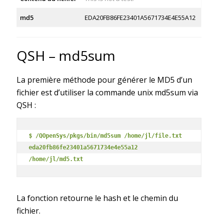
md5
EDA20FB86FE23401A5671734E4E55A12
QSH – md5sum
La première méthode pour générer le MD5 d’un
fichier est d’utiliser la commande unix md5sum via
QSH :
$ /QOpenSys/pkgs/bin/md5sum /home/jl/file.txt
eda20fb86fe23401a5671734e4e55a12  
/home/jl/md5.txt
La fonction retourne le hash et le chemin du
fichier.