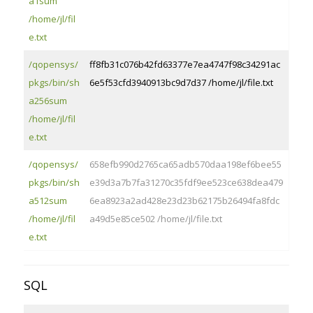
a1sum
/home/jl/fil
e.txt
/qopensys/
ff8fb31c076b42fd63377e7ea4747f98c34291ac
pkgs/bin/sh
6e5f53cfd3940913bc9d7d37 /home/jl/file.txt
a256sum
/home/jl/fil
e.txt
/qopensys/
658efb990d2765ca65adb570daa198ef6bee55
pkgs/bin/sh
e39d3a7b7fa31270c35fdf9ee523ce638dea479
a512sum
6ea8923a2ad428e23d23b62175b26494fa8fdc
/home/jl/fil
a49d5e85ce502 /home/jl/file.txt
e.txt
SQL