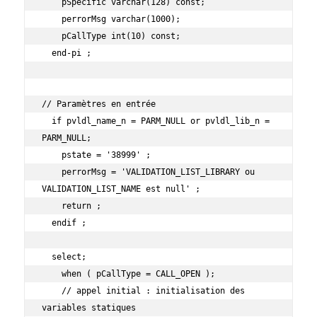
    pSpecific varchar(128) const;

    perrorMsg varchar(1000);

    pCallType int(10) const;

  end-pi ;

// Paramètres en entrée

  if pvldl_name_n = PARM_NULL or pvldl_lib_n = 
PARM_NULL;

    pstate = '38999' ;

    perrorMsg = 'VALIDATION_LIST_LIBRARY ou 
VALIDATION_LIST_NAME est null' ;

    return ;

  endif ;

  select;

    when ( pCallType = CALL_OPEN );

    // appel initial : initialisation des 
variables statiques
