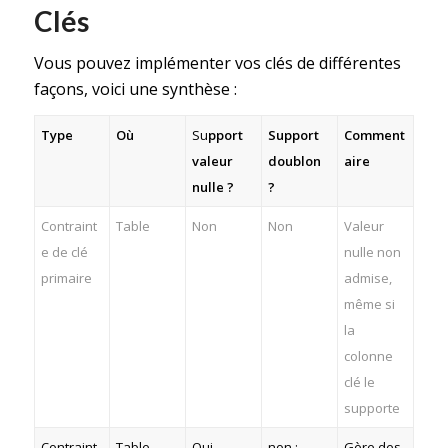
Clés
Vous pouvez implémenter vos clés de différentes
façons, voici une synthèse :
Type
Où
Su
pport
Support
Comment
valeur
doublon
aire
nulle ?
?
Contraint
Table
Non
Non
Valeur
e de clé
nulle non
primaire
admise,
même si
la
colonne
clé le
supporte
Contraint
Table
Oui
non :
Gère des