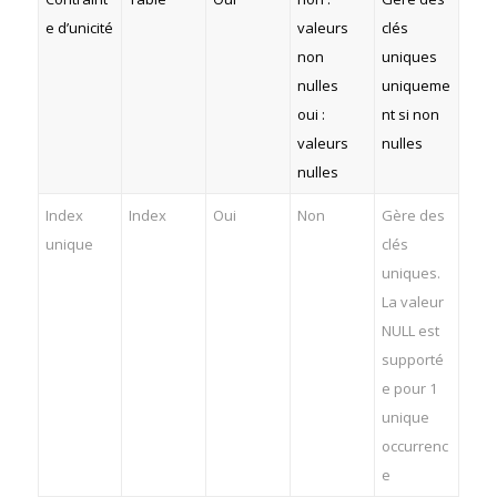
e d’unicité
valeurs
clés
non
uniques
nulles
uniqueme
oui :
nt si non
valeurs
nulles
nulles
Index
Index
Oui
Non
Gère des
unique
clés
uniques.
La valeur
NULL est
supporté
e pour 1
unique
occurrenc
e