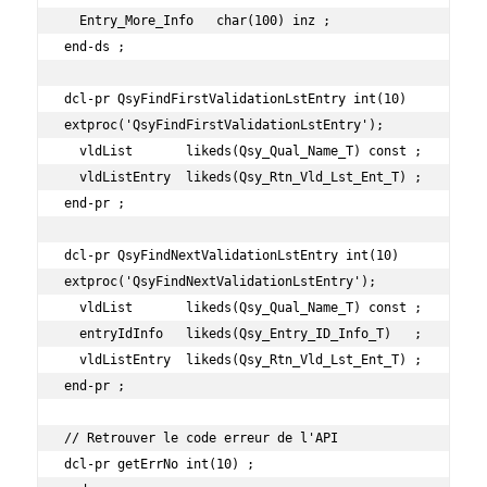
  Entry_More_Info   char(100) inz ;

end-ds ;

dcl-pr QsyFindFirstValidationLstEntry int(10) 
extproc('QsyFindFirstValidationLstEntry');

  vldList       likeds(Qsy_Qual_Name_T) const ;

  vldListEntry  likeds(Qsy_Rtn_Vld_Lst_Ent_T) ;

end-pr ;

dcl-pr QsyFindNextValidationLstEntry int(10) 
extproc('QsyFindNextValidationLstEntry');

  vldList       likeds(Qsy_Qual_Name_T) const ;

  entryIdInfo   likeds(Qsy_Entry_ID_Info_T)   ;

  vldListEntry  likeds(Qsy_Rtn_Vld_Lst_Ent_T) ;

end-pr ;

// Retrouver le code erreur de l'API

dcl-pr getErrNo int(10) ;
