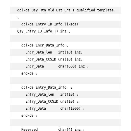
dcl-ds Qsy_Rtn_Vld_Lst_Ent_T qualified template 
;

  dcl-ds Entry_ID_Info likeds( 
Qsy_Entry_ID_Info_T) inz ;

  dcl-ds Encr_Data_Info ;

    Encr_Data_len   int(10) inz;

    Encr_Data_CCSID uns(10) inz;

    Encr_Data       char(600) inz ;

  end-ds ;

  dcl-ds Entry_Data_Info  ;

    Entry_Data_len   int(10) ;

    Entry_Data_CCSID uns(10) ;

    Entry_Data       char(1000) ;

  end-ds ;

  Reserved          char(4) inz ;
