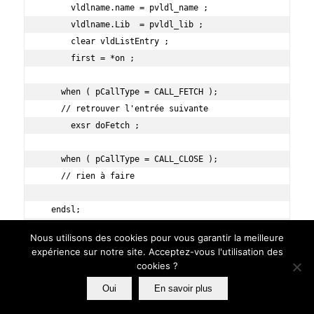
      vldlname.name = pvldl_name ;

      vldlname.Lib  = pvldl_lib ;

      clear vldListEntry ;

      first = *on ;

    when ( pCallType = CALL_FETCH );

    // retrouver l'entrée suivante

      exsr doFetch ;

    when ( pCallType = CALL_CLOSE );

    // rien à faire

  endsl;

Nous utilisons des cookies pour vous garantir la meilleure
expérience sur notre site. Acceptez-vous l'utilisation des
  // traitement de l'entrée suivante

cookies ?
  begsr doFetch ;

Oui
En savoir plus
    if first ;

      ret = QsyFindFirstValidationLstEntry( 