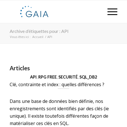
Archive d’étiquettes pour : API
Vous êtes ici :
Accueil
/
API
Articles
API
,
RPG FREE
,
SECURITÉ
,
SQL_DB2
Clé, contrainte et index : quelles différences ?
Dans une base de données bien définie, nos
enregistrements sont identifiés par des clés (ie
unique). Il existe toutefois différentes façon de
matérialiser ces clés en SQL.