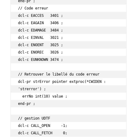
end-pr ;

// Code erreur

dcl-c EACCES   3401 ;

dcl-c EAGAIN   3406 ;

dcl-c EDAMAGE  3484 ;

dcl-c EINVAL   3021 ;

dcl-c ENOENT   3025 ;

dcl-c ENOREC   3026 ;

dcl-c EUNKNOWN 3474 ;

// Retrouver le libellé du code erreur

dcl-pr strError pointer extproc(*CWIDEN : 
'strerror') ;

  errNo int(10) value ;

end-pr ;

// gestion UDTF

dcl-c CALL_OPEN     -1;

dcl-c CALL_FETCH     0;
