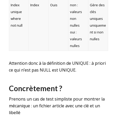
Index
Index
Ouis
non :
Gère des
unique
valeurs
clés
where
non
uniques
not null
nulles
uniqueme
oui :
nt si non
valeurs
nulles
nulles
Attention donc à la définition de UNIQUE : à priori
ce qui n’est pas NULL est UNIQUE.
Concrètement ?
Prenons un cas de test simpliste pour montrer la
mécanique : un fichier article avec une clé et un
libellé