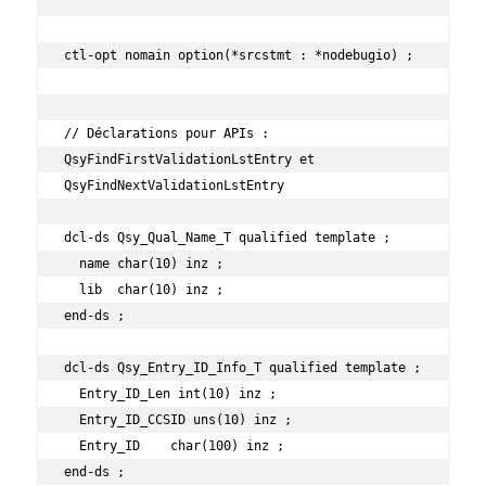
ctl-opt nomain option(*srcstmt : *nodebugio) ;

// Déclarations pour APIs : 
QsyFindFirstValidationLstEntry et 
QsyFindNextValidationLstEntry

dcl-ds Qsy_Qual_Name_T qualified template ;

  name char(10) inz ;

  lib  char(10) inz ;

end-ds ;

dcl-ds Qsy_Entry_ID_Info_T qualified template ;

  Entry_ID_Len int(10) inz ;

  Entry_ID_CCSID uns(10) inz ;

  Entry_ID    char(100) inz ;

end-ds ;
