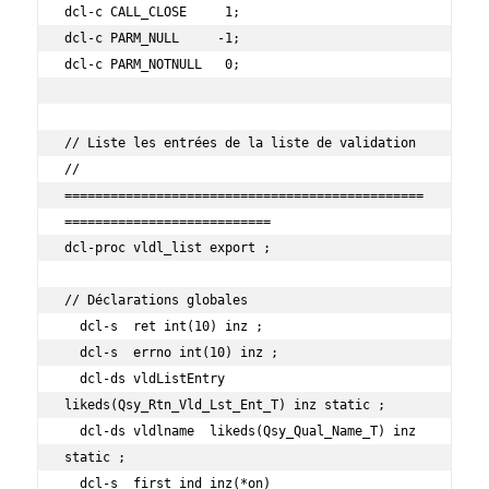
dcl-c CALL_CLOSE     1;

dcl-c PARM_NULL     -1;

dcl-c PARM_NOTNULL   0;

// Liste les entrées de la liste de validation

// 
===============================================
===========================

dcl-proc vldl_list export ;

// Déclarations globales

  dcl-s  ret int(10) inz ;

  dcl-s  errno int(10) inz ;

  dcl-ds vldListEntry 
likeds(Qsy_Rtn_Vld_Lst_Ent_T) inz static ;

  dcl-ds vldlname  likeds(Qsy_Qual_Name_T) inz          
static ;

  dcl-s  first ind inz(*on)                             