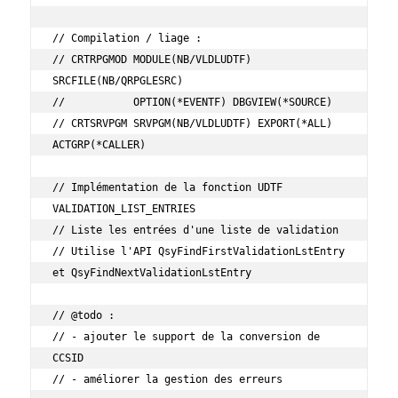
// Compilation / liage :

// CRTRPGMOD MODULE(NB/VLDLUDTF) 
SRCFILE(NB/QRPGLESRC) 

//           OPTION(*EVENTF) DBGVIEW(*SOURCE)

// CRTSRVPGM SRVPGM(NB/VLDLUDTF) EXPORT(*ALL) 
ACTGRP(*CALLER)

// Implémentation de la fonction UDTF 
VALIDATION_LIST_ENTRIES

// Liste les entrées d'une liste de validation

// Utilise l'API QsyFindFirstValidationLstEntry 
et QsyFindNextValidationLstEntry

// @todo :

// - ajouter le support de la conversion de 
CCSID

// - améliorer la gestion des erreurs
