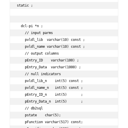
static ;

  dcl-pi *n ;

    // input parms

    pvldl_lib  varchar(10) const ;

    pvldl_name varchar(10) const ;

    // output columns

    pEntry_ID    varchar(100) ;

    pEntry_Data  varchar(1000) ;

    // null indicators

    pvldl_lib_n    int(5) const ;

    pvldl_name_n   int(5) const ;

    pEntry_ID_n    int(5)       ;

    pEntry_Data_n  int(5)       ;

    // db2sql

    pstate    char(5);

    pFunction varchar(517) const;
