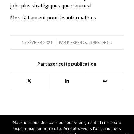
jobs plus stratégiques que d’autres !
Merci à Laurent pour les informations
/
15 FÉVRIER 2021
PAR
PIERRE-LOUIS BERTHOIN
Partager cette publication
Nous utilisons des cookies pour vous garantir la meilleure
expérience sur notre site. Acceptez-vous l'utilisation des
©Copyright. GAIA MINI SYSTEMES | Tous droits réservés |
Mentions