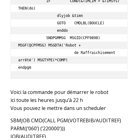
             IF         COND(&TIMLIM > &TIMSYS) 
THEN(do)             

                  dlyjob &timn                                       

                  GOTO    CMDLBL(BOUCLE)                             

                  enddo                                              

             SNDPGMMSG  MSGID(CPF9898) 
MSGF(QCPFMSG) MSGDTA('Robot + 

                          de Raffraichisement 
arrêté') MSGTYPE(*COMP)

endpgm
Voici la commande pour démarrer le robot
ici toute les heures jusqu’à 22 h
Vous pouvez le mettre dans un scheduler
SBMJOB CMD(CALL PGM(VOTREBIB/AUDITREF)
PARM((‘060’) (‘220000’)))
JOB(AUDITREF)