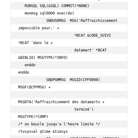
   RUNSQL SQL(&SQL) COMMIT(*NONE)                                  

   monmsg sql0000 exec(do)                                         

             SNDUSRMSG  MSG('Raffraichissement 
impossible pour,' + 

                          *BCAT &CODE_SUIVI 
*BCAT 'dans le +         

                          datamart' *BCAT 
&BIBLIO) MSGTYPE(*INFO)    

   enddo                                                             

enddo                                                                

             SNDPGMMSG  MSGID(CPF9898) 
MSGF(QCPFMSG) +               

MSGDTA('Raffraichisement des datamarts +   

                          terminé') 
MSGTYPE(*COMP)                   

/* on boucle jusqu'a l'heure limite */                               

rtvsysval qtime &timsys                                              
