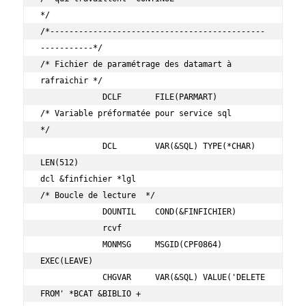
*/         

/*---------------------------------------------
-----------*/         

/* Fichier de paramétrage des datamart à 
rafraichir */               

             DCLF       FILE(PARMART)                                

/* Variable préformatée pour service sql            
*/               

             DCL        VAR(&SQL) TYPE(*CHAR) 
LEN(512)               

dcl &finfichier *lgl                                                 

/* Boucle de lecture  */                                             

             DOUNTIL    COND(&FINFICHIER)                            

             rcvf                                                    

             MONMSG     MSGID(CPF0864) 
EXEC(LEAVE)                   

             CHGVAR     VAR(&SQL) VALUE('DELETE 
FROM' *BCAT &BIBLIO +
