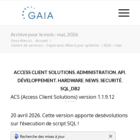
Archive pour le mois : mai, 2026
Vous êtes ici :
Accueil
/
Centre de services – Copie avec Mise à jour système
/
2026
/
mai
ACCESS CLIENT SOLUTIONS
,
ADMINISTRATION
,
API
,
DÉVELOPPEMENT
,
HARDWARE
,
NEWS
,
SECURITÉ
,
SQL_DB2
ACS (Access Client Solutions) version 1.1.9.12
20 avril 2026. Cette version apporte desévolutions
sur l’éxecution de script SQL !