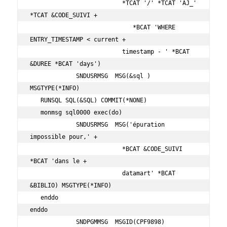
                          *TCAT '/' *TCAT 'AJ_' 
*TCAT &CODE_SUIVI +  

                             *BCAT 'WHERE 
ENTRY_TIMESTAMP < current + 

                          timestamp - ' *BCAT 
&DUREE *BCAT 'days') 

             SNDUSRMSG  MSG(&sql ) 
MSGTYPE(*INFO)                  

   RUNSQL SQL(&SQL) COMMIT(*NONE)                                  

   monmsg sql0000 exec(do)                                         

             SNDUSRMSG  MSG('épuration 
impossible pour,' +         

                          *BCAT &CODE_SUIVI 
*BCAT 'dans le +       

                          datamart' *BCAT 
&BIBLIO) MSGTYPE(*INFO)  

   enddo                                                           

enddo                                                              

             SNDPGMMSG  MSGID(CPF9898) 