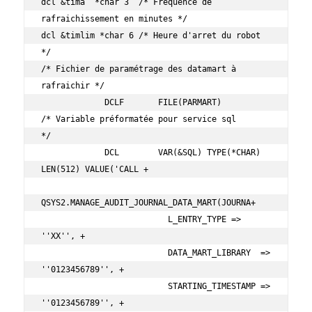
dcl &tima  *char 3  /* Fréquence de 
rafraichissement en minutes */    

dcl &timlim *char 6 /* Heure d'arret du robot                   
*/    

/* Fichier de paramétrage des datamart à 
rafraichir */                

             DCLF       FILE(PARMART)                                 

/* Variable préformatée pour service sql            
*/                

             DCL        VAR(&SQL) TYPE(*CHAR) 
LEN(512) VALUE('CALL +  

QSYS2.MANAGE_AUDIT_JOURNAL_DATA_MART(JOURNA+

                          L_ENTRY_TYPE => 
''XX'', +                   

                          DATA_MART_LIBRARY  => 
''0123456789'', +     

                          STARTING_TIMESTAMP => 
''0123456789'', +     
