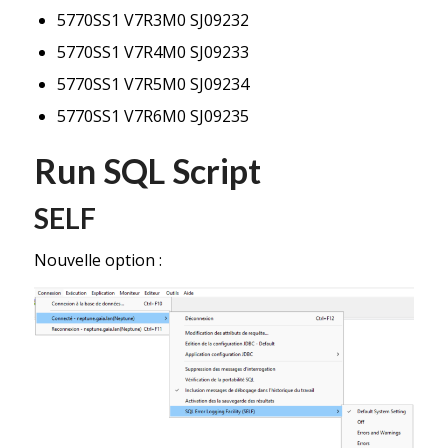
5770SS1 V7R3M0 SJ09232
5770SS1 V7R4M0 SJ09233
5770SS1 V7R5M0 SJ09234
5770SS1 V7R6M0 SJ09235
Run SQL Script
SELF
Nouvelle option :