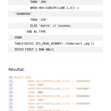
         THEN 'JPG'

         WHEN HEX(SUBSTR(LINE,1,4)) = 
'504B0304'

         THEN 'ZIP'

         ELSE 'Autre' // inconnu

       END AS TYPE 

FROM 
TABLE(QSYS2.IFS_READ_BINARY('/home/vert.jpg'))

Résultat :