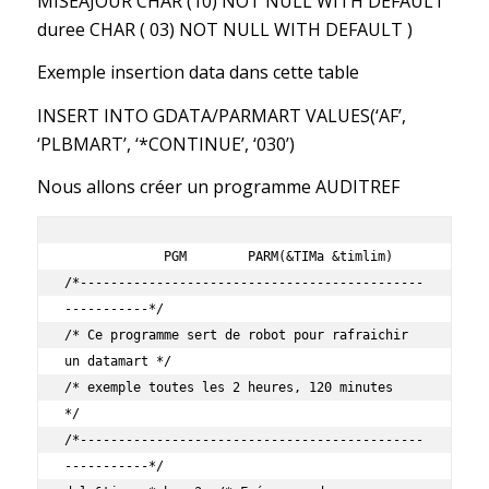
MISEAJOUR CHAR (10) NOT NULL WITH DEFAULT
duree CHAR ( 03) NOT NULL WITH DEFAULT )
Exemple insertion data dans cette table
INSERT INTO GDATA/PARMART VALUES(‘AF’,
‘PLBMART’, ‘*CONTINUE’, ‘030’)
Nous allons créer un programme AUDITREF
             PGM        PARM(&TIMa &timlim)                           

/*---------------------------------------------
-----------*/          

/* Ce programme sert de robot pour rafraichir 
un datamart */          

/* exemple toutes les 2 heures, 120 minutes               
*/          

/*---------------------------------------------
-----------*/          
