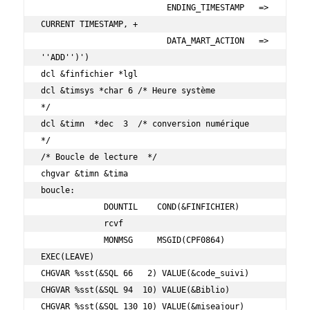
                          ENDING_TIMESTAMP   => 
CURRENT TIMESTAMP, +

                          DATA_MART_ACTION   => 
''ADD'')')         

dcl &finfichier *lgl                                               

dcl &timsys *char 6 /* Heure système                            
*/ 

dcl &timn  *dec  3  /* conversion numérique                     
*/ 

/* Boucle de lecture  */                                           

chgvar &timn &tima                                                 

boucle:                                                            

             DOUNTIL    COND(&FINFICHIER)                          

             rcvf                                                  

             MONMSG     MSGID(CPF0864) 
EXEC(LEAVE)                 

CHGVAR %sst(&SQL 66   2) VALUE(&code_suivi)                        

CHGVAR %sst(&SQL 94  10) VALUE(&Biblio)                            

CHGVAR %sst(&SQL 130 10) VALUE(&miseajour)                         
