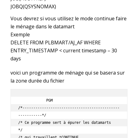
JOBQ(QSYSNOMAX)
Vous devrez si vous utilisez le mode continue faire
le ménage dans le datamart
Exemple
DELETE FROM PLBMART/AJ_AF WHERE
ENTRY_TIMESTAMP < current timestamp – 30
days
voici un programme de ménage qui se basera sur
la zone durée du fichier
             PGM                                                     

/*---------------------------------------------
-----------*/         

/* Ce programme sert à épurer les datamarts               
*/         

/* qui travaillent *CONTINUE                              