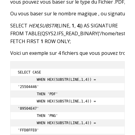
vous pouvez vous baser sur le type du Fichier .PDF, .JPG
Ou vous baser sur le nombre magique , ou signature bi
SELECT
HEX
(
SUBSTR
(LINE,
1
,
4
)) AS SIGNATURE
FROM TABLE(QSYS2.IFS_READ_BINARY(‘/home/test.pdf’
FETCH FIRST
1
ROW ONLY;
Voici un exemple sur 4 fichiers que vous pouvez trouve
SELECT CASE

         WHEN HEX(SUBSTR(LINE,1,4)) = 
'25504446'

         THEN 'PDF'

         WHEN HEX(SUBSTR(LINE,1,4)) = 
'89504E47'

         THEN 'PNG'

         WHEN HEX(SUBSTR(LINE,1,4)) = 
'FFD8FFE0'
