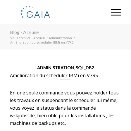
Blog - A la une
Vous êtes ici :
Accueil
/
Administration
/
Amélioration du scheduler IBMi en V7R5
ADMINISTRATION
,
SQL_DB2
Amélioration du scheduler IBMi en V7R5
En une seule commande vous pouvez holder tous
les travaux en suspendant le scheduler lui même,
vous voyez le status dans la commande
wrkjobscde, bien utile pour les installations , les
machines de backups etc..