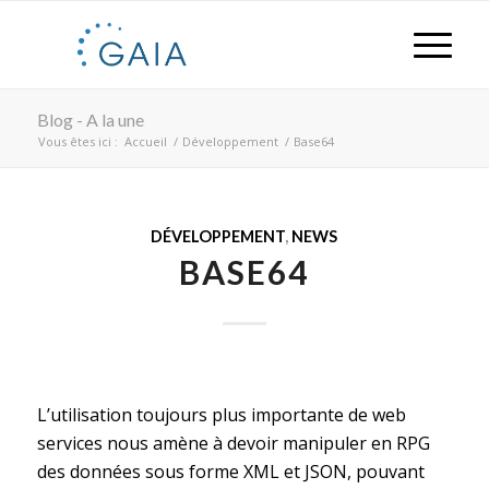
Blog - A la une
Vous êtes ici :
Accueil
/
Développement
/
Base64
DÉVELOPPEMENT
,
NEWS
BASE64
L’utilisation toujours plus importante de web
services nous amène à devoir manipuler en RPG
des données sous forme XML et JSON, pouvant