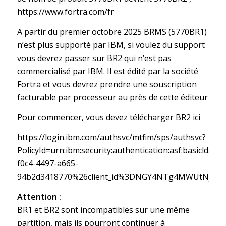
https://www.fortra.com/fr
A partir du premier octobre 2025 BRMS (5770BR1)
n’est plus supporté par IBM, si voulez du support
vous devrez passer sur BR2 qui n’est pas
commercialisé par IBM. Il est édité par la société
Fortra et vous devrez prendre une souscription
facturable par processeur au près de cette éditeur
Pour commencer, vous devez télécharger BR2 ici
https://login.ibm.com/authsvc/mtfim/sps/authsvc?
PolicyId=urn:ibm:security:authentication:asf:basic
f0c4-4497-a665-
94b2d3418770%26client_id%3DNGY4NTg4MWUtNjZlM
Attention :
BR1 et BR2 sont incompatibles sur une même
partition, mais ils pourront continuer à