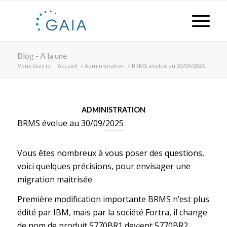
Blog - A la une
Vous êtes ici :
Accueil
/
Administration
/
BRMS évolue au 30/09/2025
ADMINISTRATION
BRMS évolue au 30/09/2025
Vous êtes nombreux à vous poser des questions,
voici quelques précisions, pour envisager une
migration maitrisée
Première modification importante BRMS n’est plus
édité par IBM, mais par la société Fortra, il change
de nom de produit 5770BR1 devient 5770BR2 ,