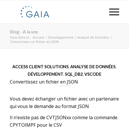
Blog - A la une
Vous êtes ici :
Accueil
/
Développement
/
Analyse de Données
/
Convertissez un fichier en JSON
ACCESS CLIENT SOLUTIONS
,
ANALYSE DE DONNÉES
,
DÉVELOPPEMENT
,
SQL_DB2
,
VSCODE
Convertissez un fichier en JSON
Vous devez échanger un fichier avec un partenaire
qui vous le demande au format JSON
Il n’existe pas de CVTJSONxx comme la commande
CPYTOIMPF pour le CSV