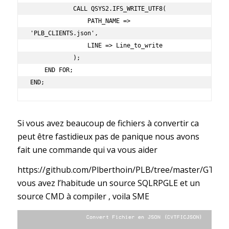
            CALL QSYS2.IFS_WRITE_UTF8(

                PATH_NAME => 
'PLB_CLIENTS.json',

                LINE => Line_to_write

            );

    END FOR;

END;   
Si vous avez beaucoup de fichiers à convertir ca
peut être fastidieux pas de panique nous avons
fait une commande qui va vous aider
https://github.com/Plberthoin/PLB/tree/master/GTOO
vous avez l’habitude un source SQLRPGLE et un
source CMD à compiler , voila SME