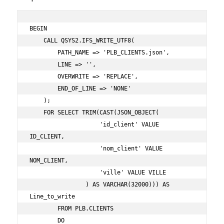
BEGIN

    CALL QSYS2.IFS_WRITE_UTF8(

        PATH_NAME => 'PLB_CLIENTS.json',

        LINE => '',

        OVERWRITE => 'REPLACE',

        END_OF_LINE => 'NONE'

    );

    FOR SELECT TRIM(CAST(JSON_OBJECT(

                    'id_client' VALUE 
ID_CLIENT, 

                    'nom_client' VALUE 
NOM_CLIENT, 

                    'ville' VALUE VILLE

                ) AS VARCHAR(32000))) AS 
Line_to_write

        FROM PLB.CLIENTS

        DO
