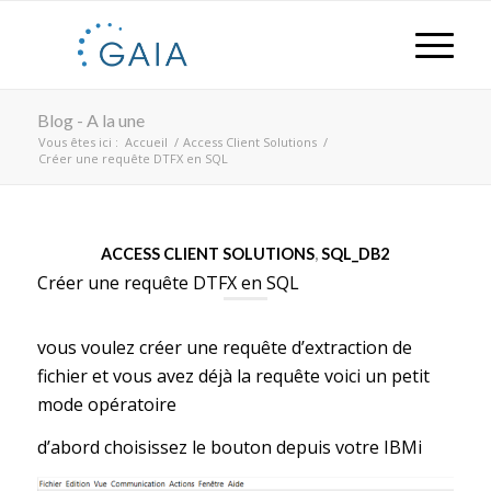
Blog - A la une
Vous êtes ici :
Accueil
/
Access Client Solutions
/
Créer une requête DTFX en SQL
ACCESS CLIENT SOLUTIONS
,
SQL_DB2
Créer une requête DTFX en SQL
vous voulez créer une requête d’extraction de
fichier et vous avez déjà la requête voici un petit
mode opératoire
d’abord choisissez le bouton depuis votre IBMi