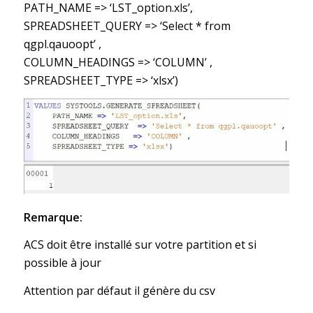
PATH_NAME => ‘LST_option.xls’,
SPREADSHEET_QUERY => ‘Select * from
qgpl.qauoopt’ ,
COLUMN_HEADINGS => ‘COLUMN’ ,
SPREADSHEET_TYPE => ‘xlsx’)
Remarque:
ACS doit être installé sur votre partition et si
possible à jour
Attention par défaut il génère du csv