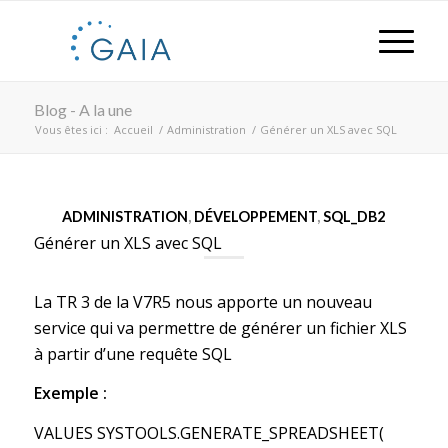
Blog - A la une
Vous êtes ici :
Accueil
/
Administration
/
Générer un XLS avec SQL
ADMINISTRATION
,
DÉVELOPPEMENT
,
SQL_DB2
Générer un XLS avec SQL
La TR 3 de la V7R5 nous apporte un nouveau
service qui va permettre de générer un fichier XLS
à partir d’une requête SQL
Exemple :
VALUES SYSTOOLS.GENERATE_SPREADSHEET(