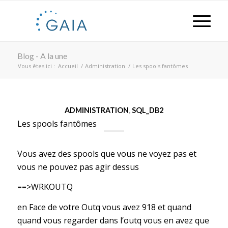
Blog - A la une
Vous êtes ici :
Accueil
/
Administration
/
Les spools fantômes
ADMINISTRATION
,
SQL_DB2
Les spools fantômes
Vous avez des spools que vous ne voyez pas et
vous ne pouvez pas agir dessus
==>WRKOUTQ
en Face de votre Outq vous avez 918 et quand
quand vous regarder dans l’outq vous en avez que