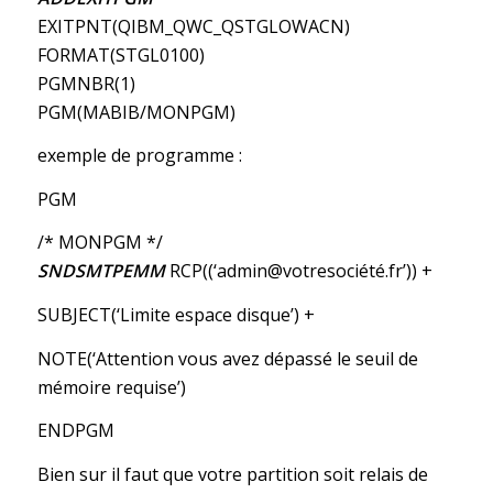
EXITPNT(QIBM_QWC_QSTGLOWACN)
FORMAT(STGL0100)
PGMNBR(1)
PGM(MABIB/MONPGM)
exemple de programme :
PGM
/* MONPGM */
SNDSMTPEMM
RCP((‘admin@votresociété.fr’)) +
SUBJECT(‘Limite espace disque’) +
NOTE(‘Attention vous avez dépassé le seuil de
mémoire requise’)
ENDPGM
Bien sur il faut que votre partition soit relais de