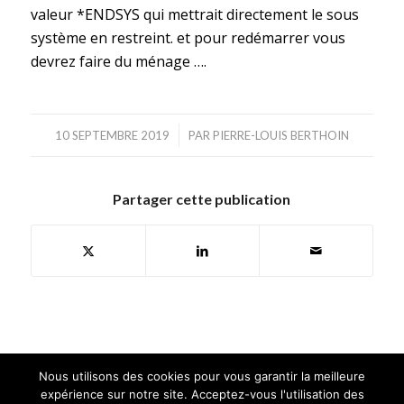
valeur *ENDSYS qui mettrait directement le sous
système en restreint. et pour redémarrer vous
devrez faire du ménage ….
/
10 SEPTEMBRE 2019
PAR
PIERRE-LOUIS BERTHOIN
Partager cette publication
Nous utilisons des cookies pour vous garantir la meilleure
expérience sur notre site. Acceptez-vous l'utilisation des
©Copyright. GAIA MINI SYSTEMES | Tous droits réservés |
Mentions