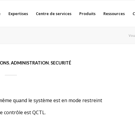
é
Expertises
Centre de services
Produits
Ressources
C
Vous
IONS
,
ADMINISTRATION
,
SECURITÉ
e même quand le système est en mode restreint
e contrôle est QCTL.