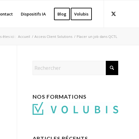
ontact
Dispositifs IA
Blog
Volubis
 êtes ici :
Accueil
/
Access Client Solutions
/
Placer un job dans QCTL
NOS FORMATIONS
ARTICLES RÉCENTS