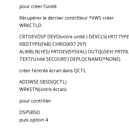
pour créer l’unité
Récupérer le dernier contrôleur *VWS créer
WRKCTLD
CRTDEVDSP DEVD(votre unité ) DEVCLS(
VRT) TYPE
KBDTYPE(FAB) CHRID(697 297)
ALWBLN(
YES) PRTDEV(
SYSVAL) OUTQ(
DEV) PRTFIL
TEXT(‘Unité SECOURS’) DEPLOCNAME(*NONE)
créer l’entrée écran dans QCTL
ADDWSE SBSD(QCTL)
WRKSTN(votre écran)
pour contrôler
DSPSBSD
puis option 4