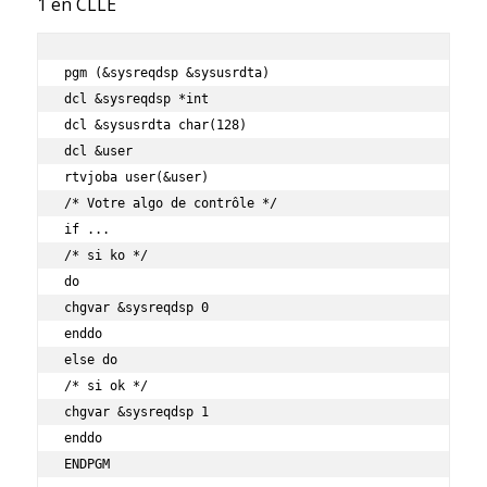
1 en CLLE
pgm (&sysreqdsp &sysusrdta)

dcl &sysreqdsp *int

dcl &sysusrdta char(128)

dcl &user 

rtvjoba user(&user) 

/* Votre algo de contrôle */ 

if ...

/* si ko */

do

chgvar &sysreqdsp 0 

enddo

else do

/* si ok */

chgvar &sysreqdsp 1

enddo 

ENDPGM