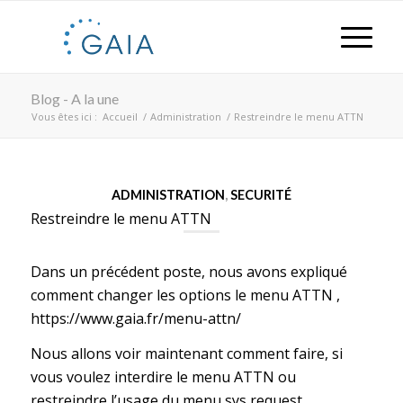
Blog - A la une
Vous êtes ici :
Accueil
/
Administration
/
Restreindre le menu ATTN
ADMINISTRATION
,
SECURITÉ
Restreindre le menu ATTN
Dans un précédent poste, nous avons expliqué
comment changer les options le menu ATTN ,
https://www.gaia.fr/menu-attn/
Nous allons voir maintenant comment faire, si
vous voulez interdire le menu ATTN ou
restreindre l’usage du menu sys request