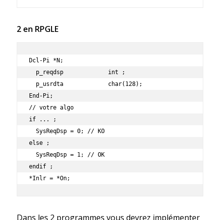
2 en RPGLE
Dcl-Pi *N;                                          

  p_reqdsp             int ;

  p_usrdta             char(128);   

End-Pi;   

// votre algo  

if ... ;

  SysReqDsp = 0; // KO

else ;

  SysReqDsp = 1; // OK

endif ;

*Inlr = *On;   
Dans les 2 programmes vous devrez implémenter