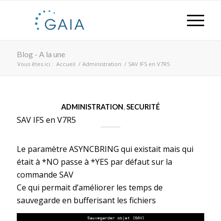
Blog - A la une
Vous êtes ici :
Accueil
/
Administration
/
SAV IFS en V7R5
ADMINISTRATION
,
SECURITÉ
SAV IFS en V7R5
Le paramètre ASYNCBRING qui existait mais qui
était à *NO passe à *YES par défaut sur la
commande SAV
Ce qui permait d’améliorer les temps de
sauvegarde en bufferisant les fichiers