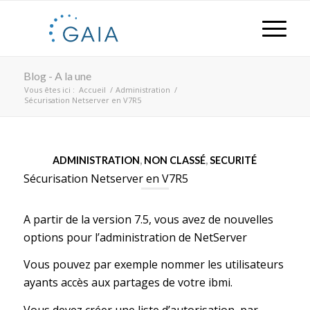
Blog - A la une
Vous êtes ici :
Accueil
/
Administration
/
Sécurisation Netserver en V7R5
ADMINISTRATION
,
NON CLASSÉ
,
SECURITÉ
Sécurisation Netserver en V7R5
A partir de la version 7.5, vous avez de nouvelles
options pour l’administration de NetServer
Vous pouvez par exemple nommer les utilisateurs
ayants accès aux partages de votre ibmi.
Vous devez créer une liste d’autorisation, par