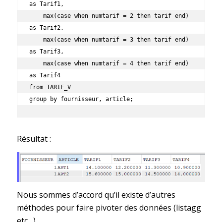
as Tarif1,  

    max(case when numtarif = 2 then tarif end) 
as Tarif2,  

    max(case when numtarif = 3 then tarif end) 
as Tarif3,

    max(case when numtarif = 4 then tarif end) 
as Tarif4 

from TARIF_V

group by fournisseur, article;
Résultat :
Nous sommes d’accord qu’il existe d’autres
méthodes pour faire pivoter des données (listagg
etc…).