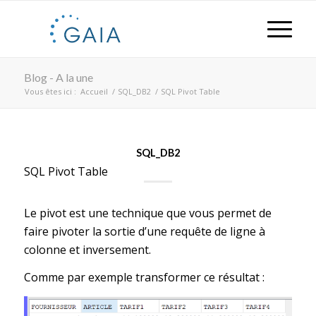
Blog - A la une
Vous êtes ici :
Accueil
/
SQL_DB2
/
SQL Pivot Table
SQL_DB2
SQL Pivot Table
Le pivot est une technique que vous permet de
faire pivoter la sortie d’une requête de ligne à
colonne et inversement.
Comme par exemple transformer ce résultat :