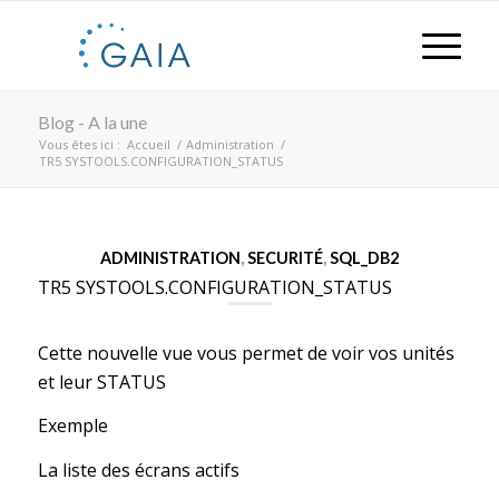
Blog - A la une
Vous êtes ici :
Accueil
/
Administration
/
TR5 SYSTOOLS.CONFIGURATION_STATUS
ADMINISTRATION
,
SECURITÉ
,
SQL_DB2
TR5 SYSTOOLS.CONFIGURATION_STATUS
Cette nouvelle vue vous permet de voir vos unités
et leur STATUS
Exemple
La liste des écrans actifs