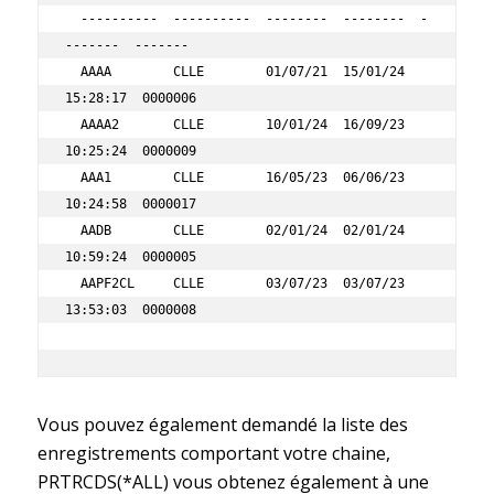
  ----------  ----------  --------  --------  -
-------  ------- 

  AAAA        CLLE        01/07/21  15/01/24  
15:28:17  0000006 

  AAAA2       CLLE        10/01/24  16/09/23  
10:25:24  0000009 

  AAA1        CLLE        16/05/23  06/06/23  
10:24:58  0000017 

  AADB        CLLE        02/01/24  02/01/24  
10:59:24  0000005 

  AAPF2CL     CLLE        03/07/23  03/07/23  
13:53:03  0000008  

Vous pouvez également demandé la liste des
enregistrements comportant votre chaine,
PRTRCDS(*ALL) vous obtenez également à une