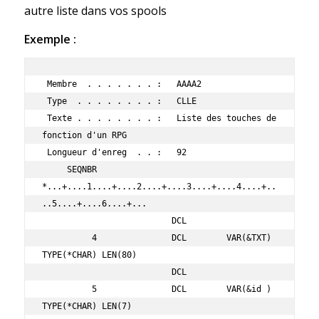
autre liste dans vos spools
Exemple :
 Membre  . . . . . . . :   AAAA2                                               

 Type  . . . . . . . . :   CLLE                                                

 Texte . . . . . . . . :   Liste des touches de 
fonction d'un RPG              

 Longueur d'enreg  . . :   92                                                  

     SEQNBR  
*...+....1....+....2....+....3....+....4....+..
..5....+....6....+...

                          DCL                                                    

          4               DCL        VAR(&TXT) 
TYPE(*CHAR) LEN(80)               

                          DCL                                                    

          5               DCL        VAR(&id ) 
TYPE(*CHAR) LEN(7)                
