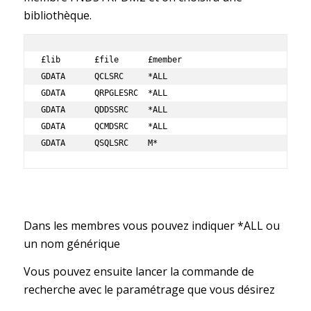
bibliothèque.
£lib       £file      £member   

GDATA      QCLSRC     *ALL       

GDATA      QRPGLESRC  *ALL       

GDATA      QDDSSRC    *ALL       

GDATA      QCMDSRC    *ALL

GDATA      QSQLSRC    M* 
Dans les membres vous pouvez indiquer *ALL ou
un nom générique
Vous pouvez ensuite lancer la commande de
recherche avec le paramétrage que vous désirez