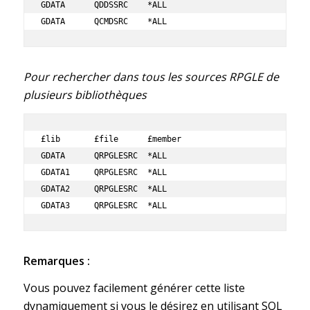
GDATA      QDDSSRC    *ALL       

GDATA      QCMDSRC    *ALL 
Pour rechercher dans tous les sources RPGLE de
plusieurs bibliothèques
£lib       £file      £member

GDATA      QRPGLESRC  *ALL   

GDATA1     QRPGLESRC  *ALL       

GDATA2     QRPGLESRC  *ALL       

GDATA3     QRPGLESRC  *ALL 
Remarques :
Vous pouvez facilement générer cette liste
dynamiquement si vous le désirez en utilisant SQL