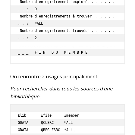
 Nombre d'enregistrements explorés . . . . . . 
. . :   9                         

 Nombre d'enregistrements à trouver  . . . . . 
. . :   *ALL                      

 Nombre d'enregistrements trouvés  . . . . . . 
. . :   2                         

 _ _ _ _ _ _ _ _ _ _ _ _ _ _ _ _ _ _ _ _ _ _ _ 
_ _ _   F I N   D U   M E M B R E 
On rencontre 2 usages principalement
Pour rechercher dans tous les sources d’une
bibliothèque
£lib       £file      £member   

GDATA      QCLSRC     *ALL       

GDATA      QRPGLESRC  *ALL       
