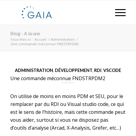
Blog - A la une
Vous êtes ici :
Accueil
/
Administration
/
Une commande méconnue FNDSTRPDM2
ADMINISTRATION
,
DÉVELOPPEMENT
,
RDI
,
VSCODE
Une commande méconnue FNDSTRPDM2
On utilise de moins en moins PDM et SEU, pour le
remplacer par du RDI ou Visual studio code, ce qui
est le sens de l’histoire, mais cette commande peut
vous aider, surtout si vous ne disposez pas
d’outils d’analyse (Arcad, X-Analysis, Grefer, etc…)