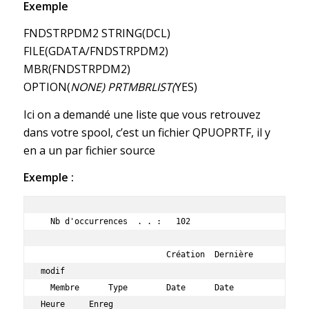
Exemple
FNDSTRPDM2 STRING(DCL)
FILE(GDATA/FNDSTRPDM2)
MBR(FNDSTRPDM2)
OPTION(
NONE) PRTMBRLIST(
YES)
Ici on a demandé une liste que vous retrouvez
dans votre spool, c’est un fichier QPUOPRTF, il y
en a un par fichier source
Exemple :
  Nb d'occurrences  . . :   102 

                          Création  Dernière 
modif              

  Membre      Type        Date      Date      
Heure     Enreg   
