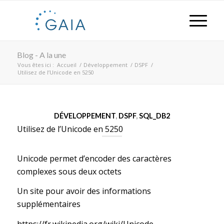
Blog - A la une
Vous êtes ici :
Accueil
/
Développement
/
DSPF
/
Utilisez de l’Unicode en 5250
DÉVELOPPEMENT
,
DSPF
,
SQL_DB2
Utilisez de l’Unicode en 5250
Unicode permet d’encoder des caractères
complexes sous deux octets
Un site pour avoir des informations
supplémentaires
https://fr.wikipedia.org/wiki/Unicode