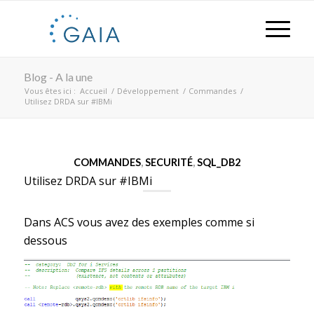
Blog - A la une
Vous êtes ici :
Accueil
/
Développement
/
Commandes
/
Utilisez DRDA sur #IBMi
COMMANDES
,
SECURITÉ
,
SQL_DB2
Utilisez DRDA sur #IBMi
Dans ACS vous avez des exemples comme si
dessous