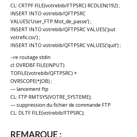
CL: CRTPF FILE(votrebib/FTPSRC) RCDLEN(192) ;
INSERT INTO votrebib/QFTPSRC
VALUES(‘User_FTP Mot_de_passe’) ;
INSERT INTO votrebib/QFTPSRC VALUES(‘put
votrefic.csv’) ;
INSERT INTO votrebib/QFTPSRC VALUES(‘quit’) ;
–re routage stdin
cl: OVRDBF FILE(INPUT)
TOFILE(votrebib/QFTPSRC) +
OVRSCOPE(*JOB) ;
— lancement ftp
CL: FTP RMTSYS(VOTRE_SYSTEME);
— suppression du fichier de commande FTP
CL: DLTF FILE(votrebib/FTPSRC);
REMARQUE :