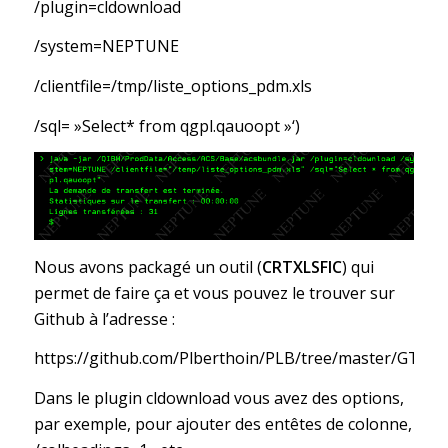
/plugin=cldownload
/system=NEPTUNE
/clientfile=/tmp/liste_options_pdm.xls
/sql= »Select* from qgpl.qauoopt »‘)
Nous avons packagé un outil (
CRTXLSFIC
) qui
permet de faire ça et vous pouvez le trouver sur
Github à l’adresse :
https://github.com/Plberthoin/PLB/tree/master/GTOO
Dans le plugin cldownload vous avez des options,
par exemple, pour ajouter des entêtes de colonne,