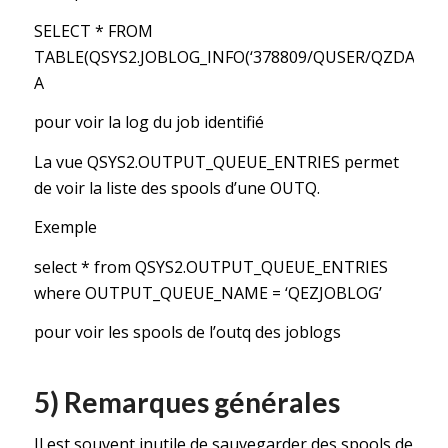
SELECT * FROM
TABLE(QSYS2.JOBLOG_INFO(‘378809/QUSER/QZDASOINI
A
pour voir la log du job identifié
La vue QSYS2.OUTPUT_QUEUE_ENTRIES permet
de voir la liste des spools d’une OUTQ.
Exemple
select * from QSYS2.OUTPUT_QUEUE_ENTRIES
where OUTPUT_QUEUE_NAME = ‘QEZJOBLOG’
pour voir les spools de l’outq des joblogs
5) Remarques générales
Il est souvent inutile de sauvegarder des spools de