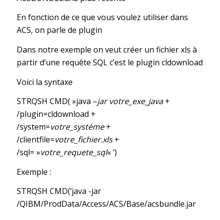
En fonction de ce que vous voulez utiliser dans
ACS, on parle de plugin
Dans notre exemple on veut créer un fichier xls à
partir d’une requête SQL c’est le plugin cldownload
Voici la syntaxe
STRQSH CMD( »java –
jar votre_exe_java
+
/plugin=cldownload +
/system=
votre_systéme
+
/clientfile=
votre_fichier.xls
+
/sql= »
votre_requete_sql
« ‘)
Exemple :
STRQSH CMD(‘java -jar
/QIBM/ProdData/Access/ACS/Base/acsbundle.jar