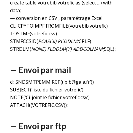
create table votrebib.votrefic as (select …) with
data;
— conversion en CSV , paramétrage Excel
CL: CPYTOIMPF FROMFILE(votrebib.votrefic)
TOSTMF(votrefic.csv)
STMFCCSID(
PCASCII) RCDDLM(
CRLF)
STRDLM(
NONE) FLDDLM(‘;’) ADDCOLNAM(
SQL) ;
— Envoi par mail
cl: SNDSMTPEMM RCP((‘plb@gaia.fr’))
SUBJECT(‘liste du fichier votrefic’)
NOTE(‘Ci-joint le fichier votrefic.csv’)
ATTACH((VOTREFIC.CSV));
— Envoi par ftp