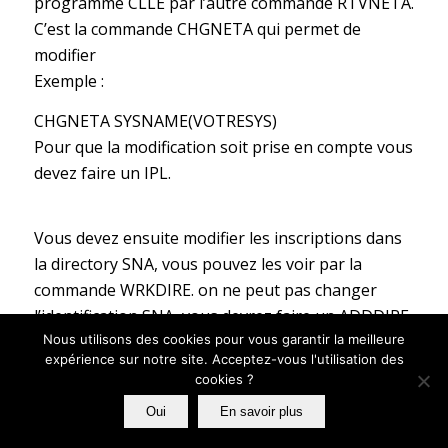
programme CLLE par l’autre commande RTVNETA.
C’est la commande CHGNETA qui permet de
modifier
Exemple :
CHGNETA SYSNAME(VOTRESYS)
Pour que la modification soit prise en compte vous
devez faire un IPL.
Vous devez ensuite modifier les inscriptions dans
la directory SNA, vous pouvez les voir par la
commande WRKDIRE. on ne peut pas changer
l’identification SNA, vous devrez faire un ADDDIRE,
Nous utilisons des cookies pour vous garantir la meilleure
et un RMVDIRE.
expérience sur notre site. Acceptez-vous l'utilisation des
Vous pouvez avoir la liste des inscriptions par la
cookies ?
table QAOKP01A .
Oui
En savoir plus
Exemple :