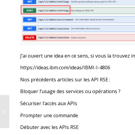
J’ai ouvert une idea en ce sens, si vous la trouvez 
https://ideas.ibm.com/ideas/IBMI-I-4806
Nos précédents articles sur les API RSE :
Bloquer l’usage des services ou opérations ?
Sécuriser l’accès aux APIs
Envoyer des objets
d’une partition à une
Prompter une commande
autre
Débuter avec les APIs RSE