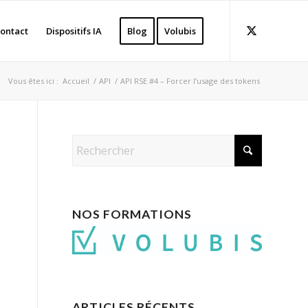
ontact
Dispositifs IA
Blog
Volubis
Vous êtes ici :
Accueil
/
API
/
API RSE #4 – Forcer l’usage des tokens
NOS FORMATIONS
ARTICLES RÉCENTS