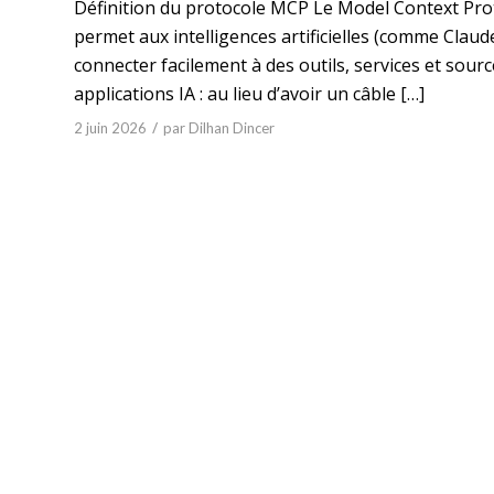
Définition du protocole MCP Le Model Context Prot
permet aux intelligences artificielles (comme Cla
connecter facilement à des outils, services et sou
applications IA : au lieu d’avoir un câble […]
/
2 juin 2026
par
Dilhan Dincer