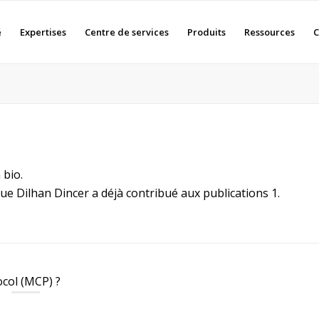
é
Expertises
Centre de services
Produits
Ressources
C
 bio.
que
Dilhan Dincer
a déjà contribué aux publications 1.
ocol (MCP) ?