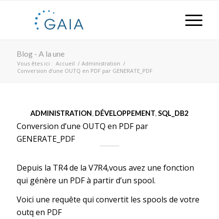
Blog - A la une
Vous êtes ici :
Accueil
/
Administration
/
Conversion d’une OUTQ en PDF par GENERATE_PDF
ADMINISTRATION
,
DÉVELOPPEMENT
,
SQL_DB2
Conversion d’une OUTQ en PDF par
GENERATE_PDF
Depuis la TR4 de la V7R4,vous avez une fonction
qui génère un PDF à partir d’un spool.
Voici une requête qui convertit les spools de votre
outq en PDF