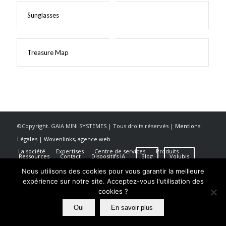
Sunglasses
Treasure Map
©Copyright. GAIA MINI SYSTEMES | Tous droits réservés |
Mentions
Légales
|
Wovenlinks, agence web
La société
Expertises
Centre de services
Produits
Ressources
Contact
Dispositifs IA
Blog
Volubis
Nous utilisons des cookies pour vous garantir la meilleure
expérience sur notre site. Acceptez-vous l'utilisation des
cookies ?
Oui
En savoir plus