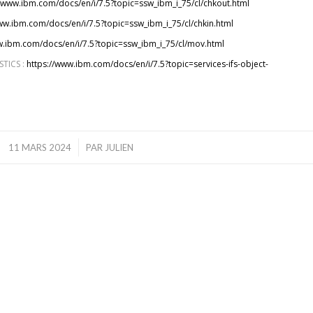
//www.ibm.com/docs/en/i/7.5?topic=ssw_ibm_i_75/cl/chkout.html
ww.ibm.com/docs/en/i/7.5?topic=ssw_ibm_i_75/cl/chkin.html
w.ibm.com/docs/en/i/7.5?topic=ssw_ibm_i_75/cl/mov.html
STICS :
https://www.ibm.com/docs/en/i/7.5?topic=services-ifs-object-
/
11 MARS 2024
PAR
JULIEN