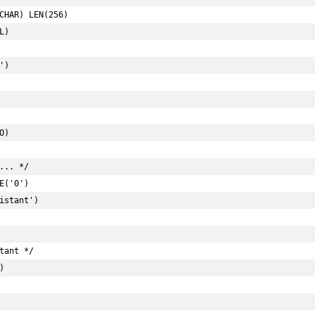
CHAR) LEN(256)

)

)

O)

tant */
