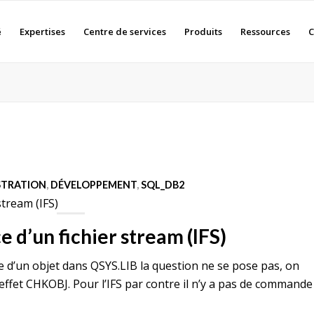
é
Expertises
Centre de services
Produits
Ressources
C
STRATION
,
DÉVELOPPEMENT
,
SQL_DB2
stream (IFS)
e d’un fichier stream (IFS)
nce d’un objet dans QSYS.LIB la question ne se pose pas, on
effet CHKOBJ. Pour l’IFS par contre il n’y a pas de commande