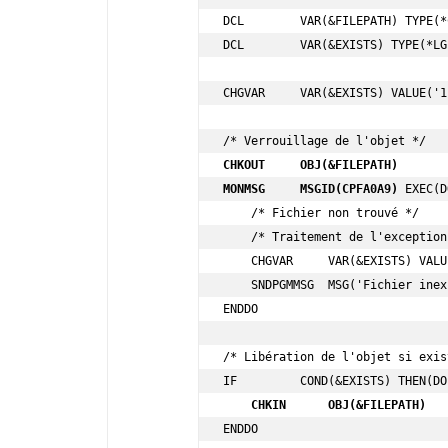
DCL        VAR(&FILEPATH) TYPE(*
DCL        VAR(&EXISTS) TYPE(*LGL
CHGVAR     VAR(&EXISTS) VALUE('1'
CHKOUT     OBJ(&FILEPATH)
MONMSG     MSGID(CPFA0A9)
 EXEC(D
    /* Fichier non trouvé */

    /* Traitement de l'exception... */

    CHGVAR     VAR(&EXISTS) VALUE('0')

    SNDPGMMSG  MSG('Fichier inexistant')

ENDDO

/* Libération de l'objet si exis
    CHKIN      OBJ(&FILEPATH)
ENDDO
