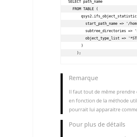
SELECT path_name

  FROM TABLE (

      qsys2.ifs_object_statistics(

        start_path_name => '/home/jl/file.txt',

        subtree_directories => 'NO',

        object_type_list => '*STMF'

      )

    );
Remarque
Il faut tout de même prendre en
en fonction de la méthode util
pourrait lui apparaitre comme
Pour plus de détails