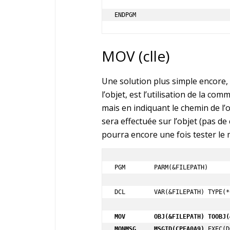
ENDPGM
MOV (clle)
Une solution plus simple encore, 
l’objet, est l’utilisation de la c
mais en indiquant le chemin de l’
sera effectuée sur l’objet (pas d
pourra encore une fois tester l
PGM        PARM(&FILEPATH)

DCL        VAR(&FILEPATH) TYPE(*
MOV        OBJ(&FILEPATH) TOOBJ(
MONMSG     MSGID(CPFA0A9)
 EXEC(D