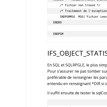
    /* Fichier non trouvé */

    /* Traitement de l'exception... */

    SNDPGMMSG  MSG('Fichier inexistant')

ENDDO

ENDPGM
IFS_OBJECT_STATI
En SQL et SQLRPGLE, le plus simpl
Pour s’assurer ne pas tomber sur 
préférable de renseigner les pa
entendu en renseignant *DIR si o
Il suffit ensuite de tester le sqlCod