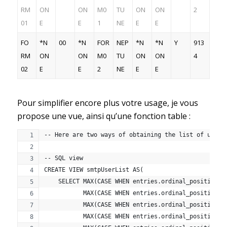
RM
ON
ON
M0
TU
ON
ON
2
01
E
E
1
NE
E
E
FO
*N
00
*N
FOR
NEP
*N
*N
Y
913
RM
ON
ON
M0
TU
ON
ON
4
02
E
E
2
NE
E
E
Pour simplifier encore plus votre usage, je vous
propose une vue, ainsi qu’une fonction table :
-- Here are two ways of obtaining the list of users
-- SQL view
CREATE VIEW smtpUserList AS(
    SELECT MAX(CASE WHEN entries.ordinal_position =
           MAX(CASE WHEN entries.ordinal_position =
           MAX(CASE WHEN entries.ordinal_position =
           MAX(CASE WHEN entries.ordinal_position =