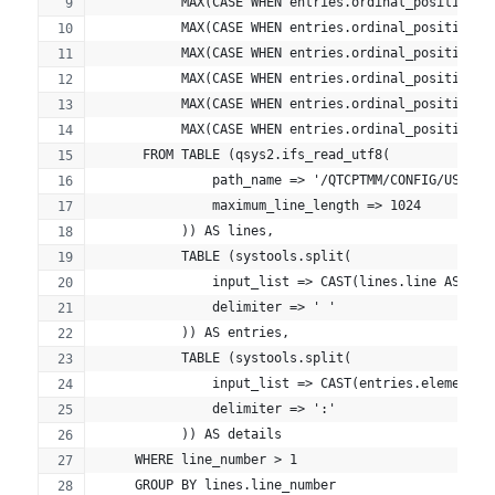
           MAX(CASE WHEN entries.ordinal_position =
           MAX(CASE WHEN entries.ordinal_position =
           MAX(CASE WHEN entries.ordinal_position =
           MAX(CASE WHEN entries.ordinal_position =
           MAX(CASE WHEN entries.ordinal_position =
           MAX(CASE WHEN entries.ordinal_position =
      FROM TABLE (qsys2.ifs_read_utf8(
               path_name => '/QTCPTMM/CONFIG/USERS.
               maximum_line_length => 1024
           )) AS lines,
           TABLE (systools.split(
               input_list => CAST(lines.line AS VAR
               delimiter => ' '
           )) AS entries,
           TABLE (systools.split(
               input_list => CAST(entries.element A
               delimiter => ':'
           )) AS details
     WHERE line_number > 1
     GROUP BY lines.line_number