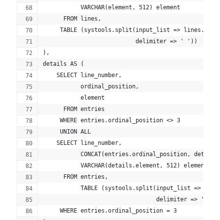
           VARCHAR(element, 512) element
      FROM lines,
     TABLE (systools.split(input_list => lines.line
                           delimiter => ' '))
),
details AS (
    SELECT line_number,
           ordinal_position,
           element
      FROM entries
     WHERE entries.ordinal_position <> 3
     UNION ALL
    SELECT line_number,
           CONCAT(entries.ordinal_position, details
           VARCHAR(details.element, 512) element
      FROM entries,
           TABLE (systools.split(input_list => entr
                                 delimiter => ':'))
     WHERE entries.ordinal_position = 3