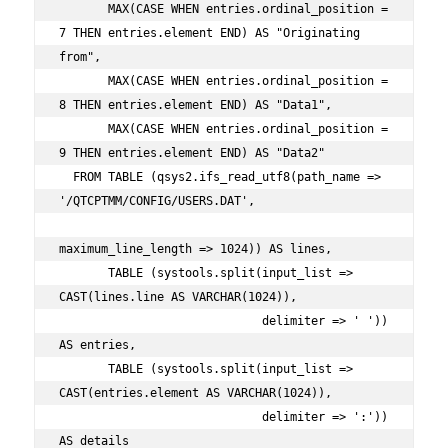
       MAX(CASE WHEN entries.ordinal_position = 
7 THEN entries.element END) AS "Originating 
from",

       MAX(CASE WHEN entries.ordinal_position = 
8 THEN entries.element END) AS "Data1",

       MAX(CASE WHEN entries.ordinal_position = 
9 THEN entries.element END) AS "Data2"

  FROM TABLE (qsys2.ifs_read_utf8(path_name => 
'/QTCPTMM/CONFIG/USERS.DAT',

maximum_line_length => 1024)) AS lines,

       TABLE (systools.split(input_list => 
CAST(lines.line AS VARCHAR(1024)),

                             delimiter => ' ')) 
AS entries,

       TABLE (systools.split(input_list => 
CAST(entries.element AS VARCHAR(1024)), 

                             delimiter => ':')) 
AS details
