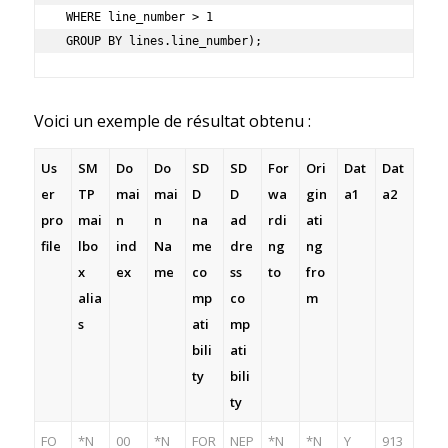
 WHERE line_number > 1

 GROUP BY lines.line_number);
Voici un exemple de résultat obtenu :
Us
SM
Do
Do
SD
SD
For
Ori
Dat
Dat
er
TP
mai
mai
D
D
wa
gin
a1
a2
pro
mai
n
n
na
ad
rdi
ati
file
lbo
ind
Na
me
dre
ng
ng
x
ex
me
co
ss
to
fro
alia
mp
co
m
s
ati
mp
bili
ati
ty
bili
ty
FO
*N
00
*N
FOR
NEP
*N
*N
Y
913