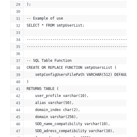
);
-- Example of use
SELECT * FROM smtpUserList;
---------------------------------------------------
---------------------------------------------------
-- SQL Table Function
CREATE OR REPLACE FUNCTION smtpUsersList (
    smtpConfigUsersFilePath VARCHAR(512) DEFAULT '/
)
RETURNS TABLE (
    user_profile varchar(10),
    alias varchar(50),
    domain_index char(2),
    domain varchar(256),
    SDD_name_compatibility varchar(10),
    SDD_adress_compatibility varchar(10),