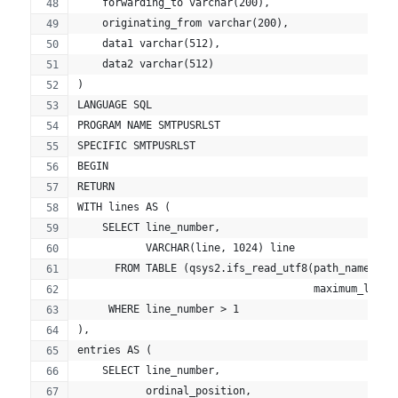
    forwarding_to varchar(200),
    originating_from varchar(200),
    data1 varchar(512),
    data2 varchar(512)
)
LANGUAGE SQL
PROGRAM NAME SMTPUSRLST 
SPECIFIC SMTPUSRLST 
BEGIN
RETURN
WITH lines AS (
    SELECT line_number,
           VARCHAR(line, 1024) line
      FROM TABLE (qsys2.ifs_read_utf8(path_name => 
                                      maximum_line_
     WHERE line_number > 1
),
entries AS (
    SELECT line_number,
           ordinal_position,