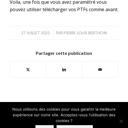
Voila, une fois que vous avez paramétré vous
pouvez utiliser télécharger vos PTFs comme avant.
/
27 JUILLET 2021
PAR
PIERRE-LOUIS BERTHOIN
Partager cette publication
Nous utilisons des cookies pour vous garantir la meilleure
expérience sur notre site. Acceptez-vous l'utilisation des
©Copyright. GAIA MINI SYSTEMES | Tous droits réservés |
Mentions
cookies ?
Légales
|
Wovenlinks, agence web