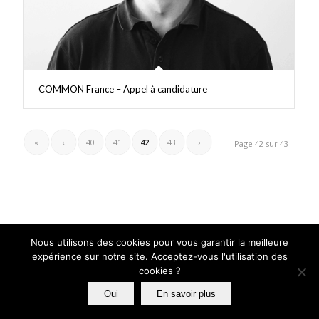
COMMON France – Appel à candidature
«
‹
40
41
42
43
›
Page 42 sur 43
Nous utilisons des cookies pour vous garantir la meilleure
expérience sur notre site. Acceptez-vous l'utilisation des
©Copyright. GAIA MINI SYSTEMES | Tous droits réservés |
Mentions
cookies ?
Légales
|
Wovenlinks, agence web
Oui
En savoir plus
La société
Expertises
Centre de services
Produits
Ressources
Contact
Dispositifs IA
Blog
Volubis