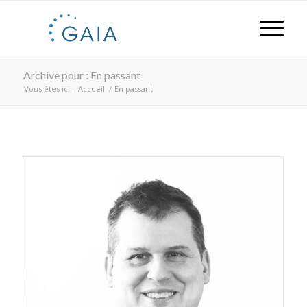
Archive pour : En passant
Vous êtes ici :
Accueil
/
En passant